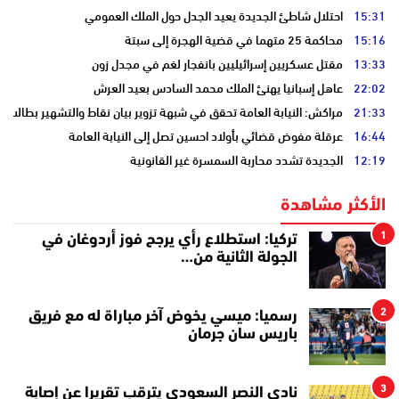
15:31
احتلال شاطئ الجديدة يعيد الجدل حول الملك العمومي
15:16
محاكمة 25 متهما في قضية الهجرة إلى سبتة
13:33
مقتل عسكريين إسرائيليين بانفجار لغم في مجدل زون
22:02
عاهل إسبانيا يهنئ الملك محمد السادس بعيد العرش
21:33
مراكش: النيابة العامة تحقق في شبهة تزوير بيان نقاط والتشهير بطالب
16:44
عرقلة مفوض قضائي بأولاد احسين تصل إلى النيابة العامة
12:19
الجديدة تشدد محاربة السمسرة غير القانونية
الأكثر مشاهدة
1
تركيا: استطلاع رأي يرجح فوز أردوغان في
الجولة الثانية من…
2
رسميا: ميسي يخوض آخر مباراة له مع فريق
باريس سان جرمان
3
نادي النصر السعودي يترقب تقريرا عن إصابة