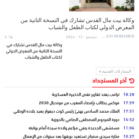
وكالة بيت مال القدس تشارك في النسخة التانية من
المعرض الدولي لكتاب الطفل والشباب
ديسمبر - 13 - 2024
0
AYDANI MOHAMED
وكالة بيت مال القدس تشارك في
النسخة التانية من المعرض الدولي
لكتاب الطفل والشباب
المشاركات القديمة
آخر المستجداد
18:28
ترامب يفند تقارير نقص الذخيرة العسكرية
17:59
فوكس يطالب بإقصاء المغرب من مونديال 2030
17:51
الملك محمد السادس يهنئ رئيس كوت ديفوار بعيد بلاده الوطني
14:52
دورة المرحوم المصطفى الصافي بالحوزية
11:06
مستشفى الجديدة ينفي مزاعم ولادة سيدة أمام بوابته
10:27
منارة سيدي مصباح تستعيد بريقها بعد سنوات من الإهمال