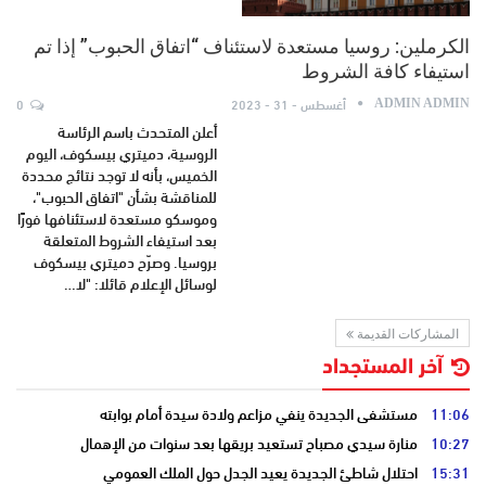
الكرملين: روسيا مستعدة لاستئناف “اتفاق الحبوب” إذا تم
استيفاء كافة الشروط
أغسطس - 31 - 2023
0
ADMIN ADMIN
أعلن المتحدث باسم الرئاسة
الروسية، دميتري بيسكوف، اليوم
الخميس، بأنه لا توجد نتائج محددة
للمناقشة بشأن "اتفاق الحبوب"،
وموسكو مستعدة لاستئنافها فورًا
بعد استيفاء الشروط المتعلقة
بروسيا. وصرّح دميتري بيسكوف
لوسائل الإعلام قائلا: "لا…
المشاركات القديمة
آخر المستجداد
11:06
مستشفى الجديدة ينفي مزاعم ولادة سيدة أمام بوابته
10:27
منارة سيدي مصباح تستعيد بريقها بعد سنوات من الإهمال
15:31
احتلال شاطئ الجديدة يعيد الجدل حول الملك العمومي