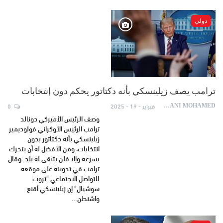
دولي
ترامب يصف زيلينسكي بأنه دكتاتور يحكم دون إنتخابات
فبراير - 19 - 2025
0
AYDANI MOHAMED
وصف الرئيس الأميركي دونالد
ترامب الرئيس الأوكراني فولوديمير
زيلينسكي بأنه دكتاتور بدون
انتخابات، ومن الأفضل له أن يتحرك
بسرعة وإلا فلن يتبقى له بلد. وقال
ترامب في تدوينة على موقعه
للتواصل الاجتماعي "تروث
سوشيال" إن زيلينسكي أقنع
واشنطن…