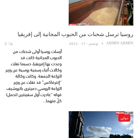
روسيا ترسل شحنات من الحبوب المجانية إلى إفريقيا
نوفمبر - 17 - 2023
0
ADMIN ADMIN
أرسلت روسيا أولى شحنات من
الحبوب المجانية كانت قد
وعدت بها إفريقيا، حسبما نقلت
وكالات أنباء رسمية روسية عن وزير
الزراعة الجمعة. وكانت وكالة
“إنترفاكس” قد نقلت عن وزير
الزراعة الروسي دميتري باتروشيف
قوله “غادرت أول سفينتين (تحمل)
كلّ منهما…
دولي