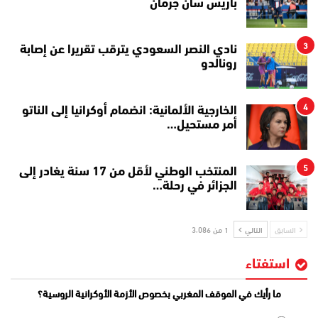
باريس سان جرمان
3
نادي النصر السعودي يترقب تقريرا عن إصابة
رونالدو
4
الخارجية الألمانية: انضمام أوكرانيا إلى الناتو
أمر مستحيل…
5
المنتخب الوطني لأقل من 17 سنة يغادر إلى
الجزائر في رحلة…
السابق
التالي
1 من 3٬086
استفتاء
ما رأيك في الموقف المغربي بخصوص الأزمة الأوكرانية الروسية؟