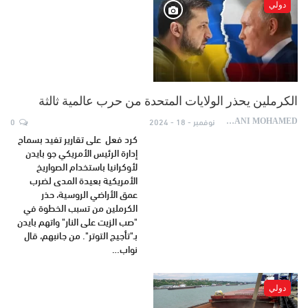
دولي
الكرملين يحذر الولايات المتحدة من حرب عالمية ثالثة
نوفمبر - 18 - 2024
0
AYDANI MOHAMED
كرد فعل على تقارير تفيد بسماح
إدارة الرئيس الأمريكي جو بايدن
لأوكرانيا باستخدام الصواريخ
الأمريكية بعيدة المدى لضرب
عمق الأراضي الروسية، حذر
الكرملين من تسبب الخطوة في
"صب الزيت على النار" واتهم بايدن
بـ"تأجيج التوتر". من جانبهم، قال
نواب…
دولي