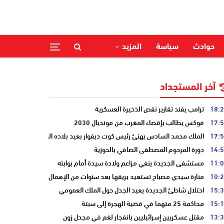
حوادث
سياسة
المزيد
آخر المستجداد
18:
ترامب يفند تقارير نقص الذخيرة العسكرية
17:
فوكس يطالب بإقصاء المغرب من مونديال 2030
17:
الملك محمد السادس يهنئ رئيس كوت ديفوار بعيد بلاده الوطني
14:
دورة المرحوم المصطفى الصافي بالحوزية
11:
مستشفى الجديدة ينفي مزاعم ولادة سيدة أمام بوابته
10:
منارة سيدي مصباح تستعيد بريقها بعد سنوات من الإهمال
15:
احتلال شاطئ الجديدة يعيد الجدل حول الملك العمومي
15:
محاكمة 25 متهما في قضية الهجرة إلى سبتة
13:
مقتل عسكريين إسرائيليين بانفجار لغم في مجدل زون