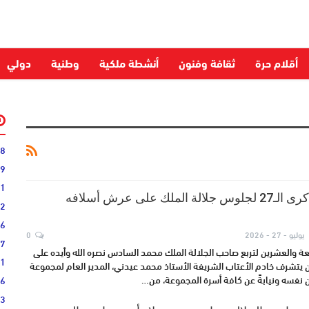
أقلام حرة
ثقافة وفنون
أنشطة ملكية
وطنية
دولي
28
59
51
تهنئة بمناسبة الذكرى الـ27 لجلوس جلالة الملك على عرش أسلافه
52
06
يوليو - 27 - 2026
0
27
عة والعشرين لتربع صاحب الجلالة الملك محمد السادس نصره الله وأيده على
31
يتشرف خادم الأعتاب الشريفة الأستاذ محمد عيدني، المدير العام لمجموعة
عن نفسه ونيابةً عن كافة أسرة المجموعة، من…
16
33