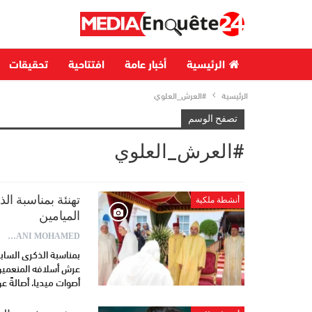
الرئيسية
أخبار عامة
افتتاحية
تحقيقات
الرئيسية
#العرش_العلوي
تصفح الوسم
#العرش_العلوي
أنشطة ملكية
الميامين
AYDANI MOHAMED
بمناسبة الذكرى الساب
عرش أسلافه المنعمين 
أصوات ميديا، أصالةً 