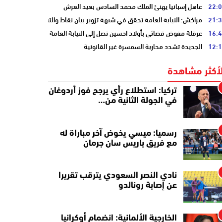
22:
عاهل إسبانيا يهنئ الملك محمد السادس بعيد العرش
21:
مراكش: النيابة العامة تحقق في شبهة تزوير بيان نقاط والتشهير بطالب
16:
عرقلة مفوض قضائي بأولاد احسين تصل إلى النيابة العامة
12:
الجديدة تشدد محاربة السمسرة غير القانونية
لأكثر مشاهدة
تركيا: استطلاع رأي يرجح فوز أردوغان
في الجولة الثانية من…
رسميا: ميسي يخوض آخر مباراة له
مع فريق باريس سان جرمان
نادي النصر السعودي يترقب تقريرا
عن إصابة رونالدو
الخارجية الألمانية: انضمام أوكرانيا