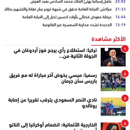
22:02
عاهل إسبانيا يهنئ الملك محمد السادس بعيد العرش
21:33
مراكش: النيابة العامة تحقق في شبهة تزوير بيان نقاط والتشهير بطالب
16:44
عرقلة مفوض قضائي بأولاد احسين تصل إلى النيابة العامة
12:19
الجديدة تشدد محاربة السمسرة غير القانونية
الأكثر مشاهدة
1
تركيا: استطلاع رأي يرجح فوز أردوغان في
الجولة الثانية من…
2
رسميا: ميسي يخوض آخر مباراة له مع فريق
باريس سان جرمان
3
نادي النصر السعودي يترقب تقريرا عن إصابة
رونالدو
4
الخارجية الألمانية: انضمام أوكرانيا إلى الناتو