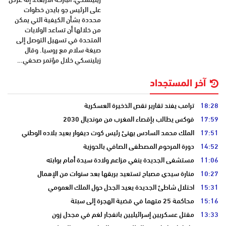
على الرئيس جو بايدن خطوات
محددة بشأن الكيفية التي يمكن
من خلالها أن تساعد الولايات
المتحدة في تسهيل التوصل إلى
صيغة سلام مع روسيا. وقال
زيلينسكي خلال مؤتمر صحفي…
آخر المستجداد
18:28
ترامب يفند تقارير نقص الذخيرة العسكرية
17:59
فوكس يطالب بإقصاء المغرب من مونديال 2030
17:51
الملك محمد السادس يهنئ رئيس كوت ديفوار بعيد بلاده الوطني
14:52
دورة المرحوم المصطفى الصافي بالحوزية
11:06
مستشفى الجديدة ينفي مزاعم ولادة سيدة أمام بوابته
10:27
منارة سيدي مصباح تستعيد بريقها بعد سنوات من الإهمال
15:31
احتلال شاطئ الجديدة يعيد الجدل حول الملك العمومي
15:16
محاكمة 25 متهما في قضية الهجرة إلى سبتة
13:33
مقتل عسكريين إسرائيليين بانفجار لغم في مجدل زون