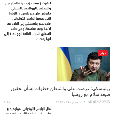
اعتبرت زعيمة حزب حركة المزارعين
والمدنيين الهولنديين اليميني،
كارولين فان دير بلاس، أن الزيارة
التي يجريها الرئيس الأوكراني
فلاديمير زيلينسكي إلى البلاد غير
لائقة وغير مناسبة. وفي ذات
السياق أشارت النائبة الهولندية إلى
أنها رفضت…
دولي
زيلينسكي: عرضت على واشنطن خطوات بشأن تحقيق
صيغة سلام مع روسيا
ديسمبر - 22 - 2022
0
ADMIN ADMIN
قال الرئيس الأوكراني، فولوديمير
زيلينسكي، البارحة الأربعاء، إنه عرض