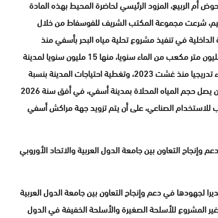
وض أم الربيع، المزود الرئيسي لحاضرة المحيط بهذه المادة
لإقليم، شرعت مجموعة المكتب الشريف للفوسفاط من خلال
تفاقية مع وزارة الداخلية في تنفيذ مشروع تحلية مياه البحر بأسفي منذ
النصف الثاني من عام 2022، مما مكن من توفير 40 مليون متر مكعب من الماء سنويا، منها 15 مليون سنويا لمدينة
أسفي. وقد مكنت هذه السعة من تزويد المدينة بالماء تدريجيا منذ غشت 2023، وتغطية احتياجات المدينة بنسبة
100 في المائة ابتداء من فبراير 2024. ومن المتوقع أن يصل حجم المياه المحلاة بمدينة أسفي، في أفق سنة 2026
سنويا و 20 مليون متر مكعب للاستخدام الصناعي، على أن يتم تزويد جهة مراكش أسفي
دعم وإنجاح التعاون بين جامعة الدول العربية والاتحاد الأوروبي
ديرا لجهودها في دعم وإنجاح التعاون بين جامعة الدول العربية
 غير المشروع للأسلحة الصغيرة والأسلحة الخفيفة في الدول