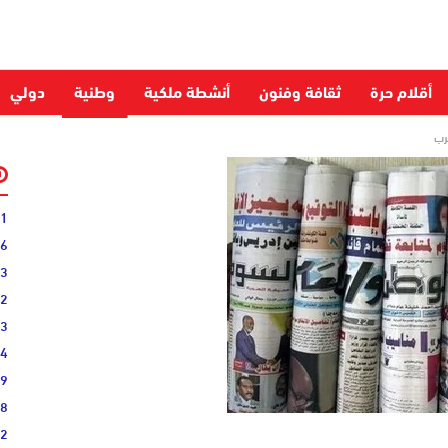
أقلام حرة
ثقافة وفنون
أنشطة ملكية
وطنية
دولي
غرب
31
16
33
02
33
44
19
38
52