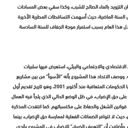
التزويد بالماء الصالح للشرب، وكذا سقي بعض المساحات
ال السنة الماضية، حيث أسهمت التساقطات المطرية الأخيرة
ال هذا العام بسبب استمرار موجة الجفاف للسنة السادسة
الاقتصادي والاجتماعي والبيئي، استعرض فيها سلبيات
 ووصف الاتحاد هذا المشروع بأنه “الأسوأ” من بين مشاريع
القوانين التنظيمية المتعلقة بحق الإضراب التي طرحتها الحكومات المتعاقبة منذ أكتوبر 2001، وهو تاريخ تقديم أول
على حق الإضراب، في ظل الوضع الحالي الذي يلجأ فيه العمال
 قوانين الشغل والحفاظ على مكتسباتهم. كما انتقدت المذكرة
حيث لا تتوافر الضمانات الفعلية لممارسة حق الإضراب، بينما
ت. وأضافت أن “التعريف الضيق” للإضراب في المشروع يؤدي