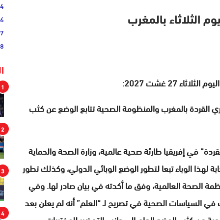
54
46
وم الثلاثاء بالمغرب
17
08
ا
اء 27 غشت 2027:
1
 القردة بالمغرب والمنظومة الصحية تتابع الوضع عن كثب
2
ردة” في إفريقيا طارئة صحية عالمية، وزارة الصحة والحماية
ة لهذا الوباء تبعا لتطور الوضع الوبائي الدولي، وكذلك تطور
3
ة الصحة العالمية، وفق ما أكدته في بيان صادر لها. وفي
في السياسات الصحية في تصريح لـ “العلم” أنه لم يعلن بعد
4
حية عن كثب الوضع العام إلى جانب التحضير للمختبرات