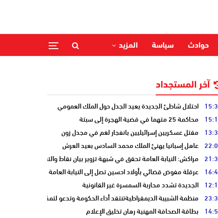
حوادث
سياسة
المزيد
آخر المستجداد
15:
احتلال شاطئ الجديدة يعيد الجدل حول الملك العمومي
15:
محاكمة 25 متهما في قضية الهجرة إلى سبتة
13:
مقتل عسكريين إسرائيليين بانفجار لغم في مجدل زون
22:
عاهل إسبانيا يهنئ الملك محمد السادس بعيد العرش
21:
مراكش: النيابة العامة تحقق في شبهة تزوير بيان نقاط والتشهير بطالب
16:
عرقلة مفوض قضائي بأولاد احسين تصل إلى النيابة العامة
12:
الجديدة تشدد محاربة السمسرة غير القانونية
23:
منظمة الشبيبة الديمقراطيةتنتقد أداء الحكومة وتدعو لتمكين الشباب
14:
بطاقة الصحافة المهنية رهان تخليق الإعلام