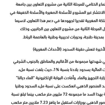
ماع الختامي للمرحلة الثانية من مشروع التعاون بين جامعة
والانتشار غير المشروع للأسلحة الصغيرة والأسلحة الخفيفة في
ملكة المغربية تقديرا لجهودها في دعم هذا التعاون، لاسيما
 المرحلة الثانية من مشروع التعاون بين الجانبين، وذلك
لأخيرة تنعش حقينة السدود (الأحداث المغربية)
ي شهدتها مجموعة من الأقاليم والمناطق بالجنوب الشرقي
للمملكة خلال اليومين الماضيين، ارتفعت نسبة الواردات المائية بسدود بلادنا بنسبة %1، حيث بلغت نسبة ملء
ت رسمية لوزارة التجهيز والماء. وأفادت البوابة الإلكترونية “الماء ديالنا”
لها سد المنصور الذهبي انعكست على نسبة ملء السدود وطنيا
خلال اليومين الماضيين. فيما يبلغ حجم الواردات الحالية بهذا السد ما مجموعه 72 مليون متر مكعب بينما تبلغ نسبة
ملئه حوالي %17. وذكرت المعطيات ذاتها أن سد المنصور الذهبي بورزازات استقبل ما يناهز 7.23 ملايين متر مكعب