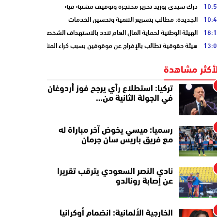
10:
درك سيدي بوزيد تحرير محتجزة وتوقيف مشتبه فيه
10:
الجديدة: مطالب بتسريع التنمية وتحسين الخدمات
18:
الهيئة الوطنية لحماية المال العام تندد بالاستهداف الشخصي
13:
هيئة حقوقية تطالب بالإفراج عن موقوفين بسبب كراء المنازل المفروشة
لأكثر مشاهدة
تركيا: استطلاع رأي يرجح فوز أردوغان
في الجولة الثانية من…
رسميا: ميسي يخوض آخر مباراة له
مع فريق باريس سان جرمان
نادي النصر السعودي يترقب تقريرا
عن إصابة رونالدو
الخارجية الألمانية: انضمام أوكرانيا