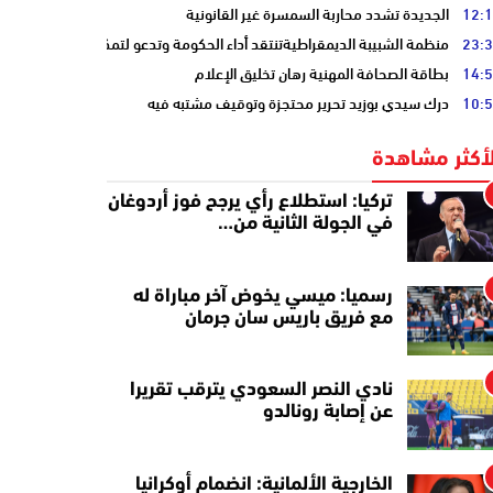
12:
الجديدة تشدد محاربة السمسرة غير القانونية
23:
منظمة الشبيبة الديمقراطيةتنتقد أداء الحكومة وتدعو لتمكين الشباب
14:
بطاقة الصحافة المهنية رهان تخليق الإعلام
10:
درك سيدي بوزيد تحرير محتجزة وتوقيف مشتبه فيه
لأكثر مشاهدة
تركيا: استطلاع رأي يرجح فوز أردوغان
في الجولة الثانية من…
رسميا: ميسي يخوض آخر مباراة له
مع فريق باريس سان جرمان
نادي النصر السعودي يترقب تقريرا
عن إصابة رونالدو
الخارجية الألمانية: انضمام أوكرانيا