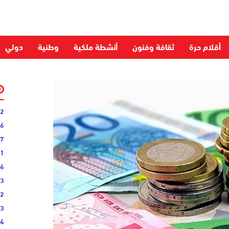
أقلام حرة
ثقافة وفنون
أنشطة ملكية
وطنية
دولي
52
06
27
31
16
33
02
33
44