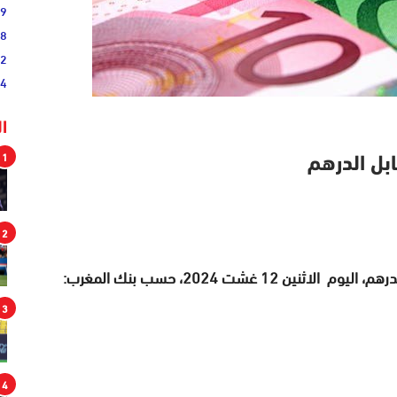
19
38
52
54
ا
1
بل الدرهم
2
 غشت 2024، حسب بنك المغرب:
3
4