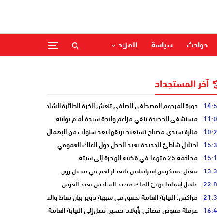
حوادث
سياسة
المزيد
آخر المستجداد
14:
دورة المرحوم المصطفى الصافي تنعش الكرة الطائرة الشاطئية بالحوزية
11:
مستشفى الجديدة ينفي مزاعم ولادة سيدة أمام بوابته
10:
منارة سيدي مصباح تستعيد بريقها بعد سنوات من الإهمال
15:
احتلال شاطئ الجديدة يعيد الجدل حول الملك العمومي
15:
محاكمة 25 متهما في قضية الهجرة إلى سبتة
13:
مقتل عسكريين إسرائيليين بانفجار لغم في مجدل زون
22:
عاهل إسبانيا يهنئ الملك محمد السادس بعيد العرش
21:
مراكش: النيابة العامة تحقق في شبهة تزوير بيان نقاط والتشهير بطالب
16:
عرقلة مفوض قضائي بأولاد احسين تصل إلى النيابة العامة