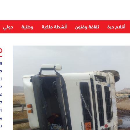
أقلام حرة
ثقافة وفنون
أنشطة ملكية
وطنية
دولي
28
59
51
52
06
27
31
16
33