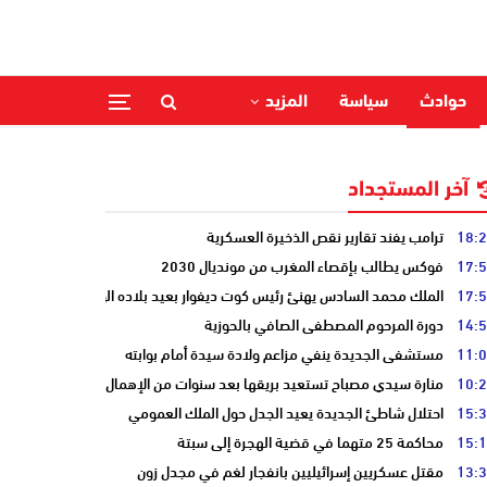
حوادث
سياسة
المزيد
آخر المستجداد
18:
ترامب يفند تقارير نقص الذخيرة العسكرية
17:
فوكس يطالب بإقصاء المغرب من مونديال 2030
17:
الملك محمد السادس يهنئ رئيس كوت ديفوار بعيد بلاده الوطني
14:
دورة المرحوم المصطفى الصافي بالحوزية
11:
مستشفى الجديدة ينفي مزاعم ولادة سيدة أمام بوابته
10:
منارة سيدي مصباح تستعيد بريقها بعد سنوات من الإهمال
15:
احتلال شاطئ الجديدة يعيد الجدل حول الملك العمومي
15:
محاكمة 25 متهما في قضية الهجرة إلى سبتة
13:
مقتل عسكريين إسرائيليين بانفجار لغم في مجدل زون