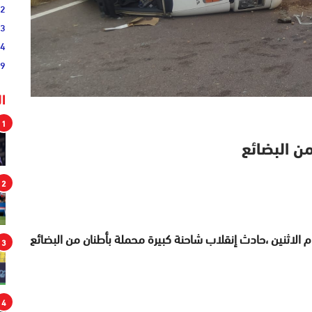
02
33
44
19
ا
1
ن البضائع
2
 الاثنين ،حادث إنقلاب شاحنة كبيرة محملة بأطنان من البضائع
3
4