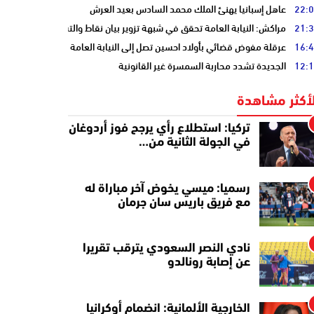
22:
عاهل إسبانيا يهنئ الملك محمد السادس بعيد العرش
21:
مراكش: النيابة العامة تحقق في شبهة تزوير بيان نقاط والتشهير بطالب
16:
عرقلة مفوض قضائي بأولاد احسين تصل إلى النيابة العامة
12:
الجديدة تشدد محاربة السمسرة غير القانونية
لأكثر مشاهدة
تركيا: استطلاع رأي يرجح فوز أردوغان
في الجولة الثانية من…
رسميا: ميسي يخوض آخر مباراة له
مع فريق باريس سان جرمان
نادي النصر السعودي يترقب تقريرا
عن إصابة رونالدو
الخارجية الألمانية: انضمام أوكرانيا