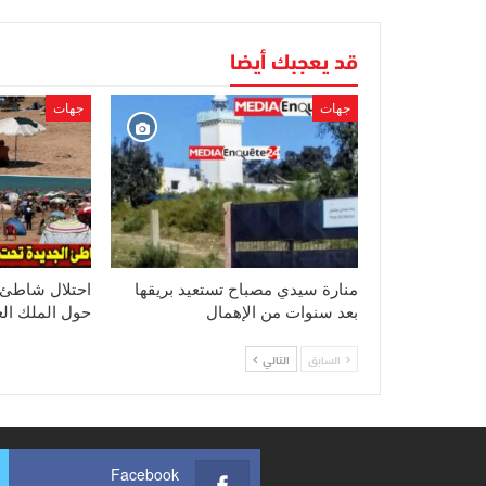
قد يعجبك أيضا
جهات
جهات
منارة سيدي مصباح تستعيد بريقها
احتلال شاطئ ا
بعد سنوات من الإهمال
حول الملك ال
السابق
التالي
Facebook