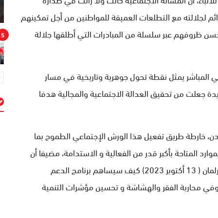
دائم لجلالته مع التطلعات العميقة للمواطنين من أجل تمكينهم
حسن ظروفهم عبر سلسلة من المبادرات التي أطلقها جلالة
5
عي المباشر يمثل نقطة تحول جوهرية وتاريخية في مسار
دة جعلت من تحقيق العدالة الاجتماعية والمجالية هدفا
م
، خارطة طريق تفعيل هذا الورش الإجتماعي الطموح بما
رد المتاحة بأكبر قدر من الفعالية و الاستدامة، مضيفا أن
جلالة الملك أبرز في خطابه السامي بمناسبة افتتاح البرلمان ( 13 أكتوبر 2023) كيف سيساهم برنامج الدعم
في محاربة الفقر والهشاشة و تحسين مؤشرات التنمية