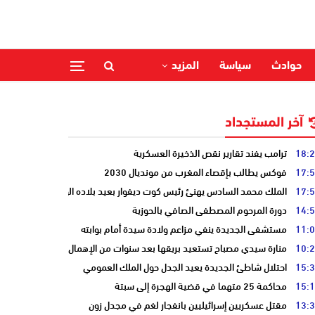
حوادث
سياسة
المزيد
آخر المستجداد
18:
ترامب يفند تقارير نقص الذخيرة العسكرية
17:
فوكس يطالب بإقصاء المغرب من مونديال 2030
17:
الملك محمد السادس يهنئ رئيس كوت ديفوار بعيد بلاده الوطني
14:
دورة المرحوم المصطفى الصافي بالحوزية
11:
مستشفى الجديدة ينفي مزاعم ولادة سيدة أمام بوابته
10:
منارة سيدي مصباح تستعيد بريقها بعد سنوات من الإهمال
15:
احتلال شاطئ الجديدة يعيد الجدل حول الملك العمومي
15:
محاكمة 25 متهما في قضية الهجرة إلى سبتة
13:
مقتل عسكريين إسرائيليين بانفجار لغم في مجدل زون