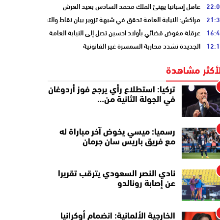
22:
عاهل إسبانيا يهنئ الملك محمد السادس بعيد العرش
21:
مراكش: النيابة العامة تحقق في شبهة تزوير بيان نقاط والتشهير بطالب
16:
عرقلة مفوض قضائي بأولاد احسين تصل إلى النيابة العامة
12:
الجديدة تشدد محاربة السمسرة غير القانونية
لأكثر مشاهدة
تركيا: استطلاع رأي يرجح فوز أردوغان
في الجولة الثانية من…
رسميا: ميسي يخوض آخر مباراة له
مع فريق باريس سان جرمان
نادي النصر السعودي يترقب تقريرا
عن إصابة رونالدو
الخارجية الألمانية: انضمام أوكرانيا