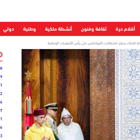
أقلام حرة
ثقافة وفنون
أنشطة ملكية
وطنية
دولي
الة الملك بجعل انشغالات المواطنين على رأس الأولويات الوطنية
28
59
51
52
06
27
31
16
33