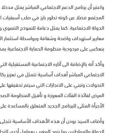
واعتبر أن برنامج الدعم الاجتماعي المباشر يمثل مدخ
المجتمع فضلا عن كونه تطور بارز في صلب أسبقيات ا
الدولة الاجتماعية. كما يمثل دعامة للنموذج التنموي و
معايير استهداف واضحة وشفافة وبواسطة استثمار الت
ينعكس على مردودية منظومة الحماية الاجتماعية بمخت
وأكد أنه بالإضافة الى آثاره الاجتماعية المستقبلية
الاجتماعي المباشر أهداف أساسية تتمثل في تعزيز ركا
التحولات وتبني على الانجازات التي سيتم تحقيقها ع
المرض لفائذة الفئات المعوزة و تأهيل المنظومة الصحي
الأجرأة المثلى للبرنامج الجديد المتعلق بالمساعدة على
وأضاف السيد بودن أن هذه الأهداف الأساسية تتجلى أ
الدولة والمواطنين بما يزود المغرب بعوامل أخرى للنج