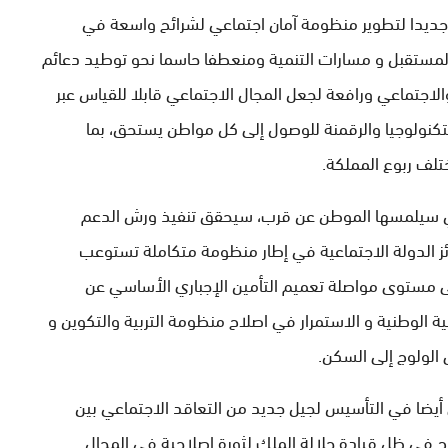
لا جديدا لتطوير منظومة آمان اجتماعي لشرائح واسعة في
لمستقبل و مسارات التنمية ومنعطفا حاسما نحو توطيد دعائم
الاجتماعي ورافعة لجعل المجال الاجتماعي قابلا للقياس عبر
كنولوجيا والرقمنة للوصول إلى كل مواطن يستحق، بما
لف ربوع المملكة.
 التي سيلمسها الموطن عن قرب، سيحقق تنفيذ ورش الدعم
ئز الدولة الاجتماعية في إطار منظومة متكاملة تستوعب
لى مستوى مواصلة تعميم التأمين الإجباري الأساسي عن
ة الوطنية و الاستمرار في اصلاح منظومة التربية والتكوين و
 الولوج إلى السكن.
يضا في التأسيس لجيل جديد من التعاقد الاجتماعي بين
اح في ظل قيادة جلالة الملك لثورة إصلاحية في المجال