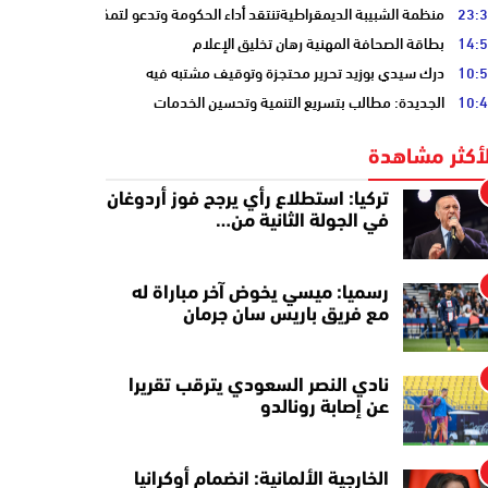
23:
منظمة الشبيبة الديمقراطيةتنتقد أداء الحكومة وتدعو لتمكين الشباب
14:
بطاقة الصحافة المهنية رهان تخليق الإعلام
10:
درك سيدي بوزيد تحرير محتجزة وتوقيف مشتبه فيه
10:
الجديدة: مطالب بتسريع التنمية وتحسين الخدمات
لأكثر مشاهدة
تركيا: استطلاع رأي يرجح فوز أردوغان
في الجولة الثانية من…
رسميا: ميسي يخوض آخر مباراة له
مع فريق باريس سان جرمان
نادي النصر السعودي يترقب تقريرا
عن إصابة رونالدو
الخارجية الألمانية: انضمام أوكرانيا