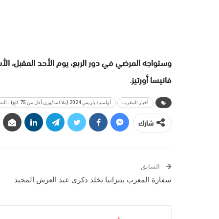
وستواجه المرضي في دور الربع، يوم الأحد المقبل، الأ
فانيسا أورتيز.
أخبار المغرب
أولمبياد باريس 2024 (ملاكمة/وزن أقل من 75 كلغ).. المغربية خديجة المرضي تتأهل إلى ربع النهاية
شارك
السابق
سفارة المغرب بتنزانيا تخلد ذكرى عيد العرش المجيد