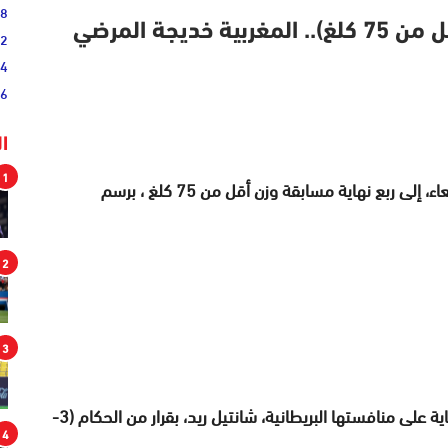
38
أولمبياد باريس 2024 (ملاكمة/وزن أقل من 75 كلغ).. المغربية خديجة المرضي
52
54
46
ا
1
تأهلت الملاكمة المغربية، خديجة المرضي ، اليوم الأربعاء، إلى ربع نهاية مسابقة وزن أقل من 75 كلغ ، برسم
2
3
وبلغت المرضي هذا الدور بعد تغلبها في دور ثمن النهاية على منافستها البريطانية، شانتيل ريد، بقرار من الحكام (3-
4