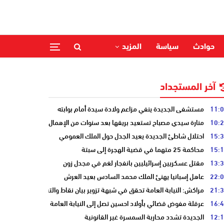
حوادث
سياسة
المزيد
آخر المستجداد
11:
مستشفى الجديدة ينفي مزاعم ولادة سيدة أمام بوابته
10:
منارة سيدي مصباح تستعيد بريقها بعد سنوات من الإهمال
15:
احتلال شاطئ الجديدة يعيد الجدل حول الملك العمومي
15:
محاكمة 25 متهما في قضية الهجرة إلى سبتة
13:
مقتل عسكريين إسرائيليين بانفجار لغم في مجدل زون
22:
عاهل إسبانيا يهنئ الملك محمد السادس بعيد العرش
21:
مراكش: النيابة العامة تحقق في شبهة تزوير بيان نقاط والتشهير بطالب
16:
عرقلة مفوض قضائي بأولاد احسين تصل إلى النيابة العامة
12:
الجديدة تشدد محاربة السمسرة غير القانونية