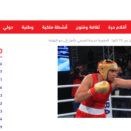
أقلام حرة
ثقافة وفنون
أنشطة ملكية
وطنية
دولي
06
27
31
16
33
02
33
44
19