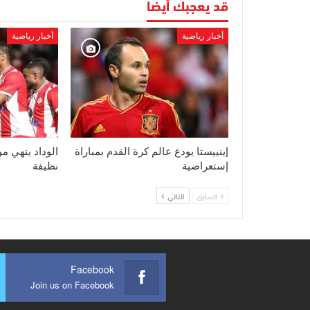
قد يعجبك أيضا
أخبار رياضية
أخبار رياضية
إينييستا يودع عالم كرة القدم بمباراة
الوداد ينهي مو
إستعراضية
نظيفة
السابق
التالي
Facebook
Join us on Facebook