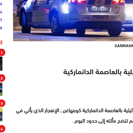
54
46
17
08
ا
DANMAR
1
لية بالعاصمة الدانماركية
2
3
يلية بالعاصمة الدانماركية كوبنهاغن , الإنفجار الذي يأتي في
 تتضح مألته إلى حدود اليوم .
4