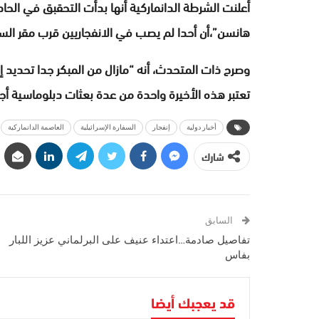
أعلنت الشرطة الدانماركية أنها بدأت التحقبق في الح
هانسن”،أن أحدا لم يصب في الانفجاريين قرب مقر السفا
وصرح ذات المتحدث، أنه “مازال من المبكر جدا تحديد إن 
تعتبر هذه الأخيرة واحدة من عدة بعثات دبلوماسية أج
أخبار دولية
إنفجار
السفارة الإسرائيلية
العاصمة الدانماركية
شارك
السابق
تفاصيل صادمة…اعتداء عنيف على البرلماني عزيز اللبار
بفاس
قد يعجبك أيضا