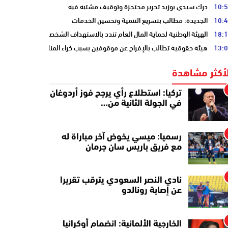
10:
درك سيدي بوزيد تحرير محتجزة وتوقيف مشتبه فيه
10:
الجديدة: مطالب بتسريع التنمية وتحسين الخدمات
18:
الهيئة الوطنية لحماية المال العام تندد بالاستهداف الشخصي
13:
هيئة حقوقية تطالب بالإفراج عن موقوفين بسبب كراء المنازل المفروشة
لأكثر مشاهدة
تركيا: استطلاع رأي يرجح فوز أردوغان
في الجولة الثانية من…
رسميا: ميسي يخوض آخر مباراة له
مع فريق باريس سان جرمان
نادي النصر السعودي يترقب تقريرا
عن إصابة رونالدو
الخارجية الألمانية: انضمام أوكرانيا