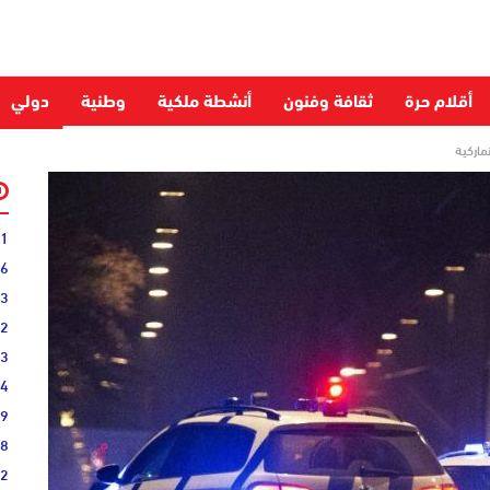
أقلام حرة
ثقافة وفنون
أنشطة ملكية
وطنية
دولي
ماركية
31
16
33
02
33
44
19
38
52