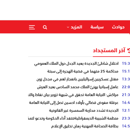
حوادث
سياسة
المزيد
آخر المستجداد
15:
احتلال شاطئ الجديدة يعيد الجدل حول الملك العمومي
15:
محاكمة 25 متهما في قضية الهجرة إلى سبتة
13:
مقتل عسكريين إسرائيليين بانفجار لغم في مجدل زون
22:
عاهل إسبانيا يهنئ الملك محمد السادس بعيد العرش
21:
مراكش: النيابة العامة تحقق في شبهة تزوير بيان نقاط والتشهير بطالب
16:
عرقلة مفوض قضائي بأولاد احسين تصل إلى النيابة العامة
12:
الجديدة تشدد محاربة السمسرة غير القانونية
23:
منظمة الشبيبة الديمقراطيةتنتقد أداء الحكومة وتدعو لتمكين الشباب
14:
بطاقة الصحافة المهنية رهان تخليق الإعلام