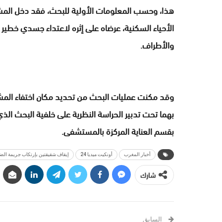
الأحياء السكنية، عرضاه على إثره لاعتداء جسدي خطي
والأطراف.
وقد مكنت عمليات البحث من تحديد مكان اختفاء المشت
بهما تحت تدبير الحراسة النظرية على خلفية البحث الذي 
بقسم العناية المركزة بالمستشفى.
أخبار المغرب
أونكيت ميديا 24
إيقاف شقيقتين بإرتكاب جريمة ال
شارك
السابق