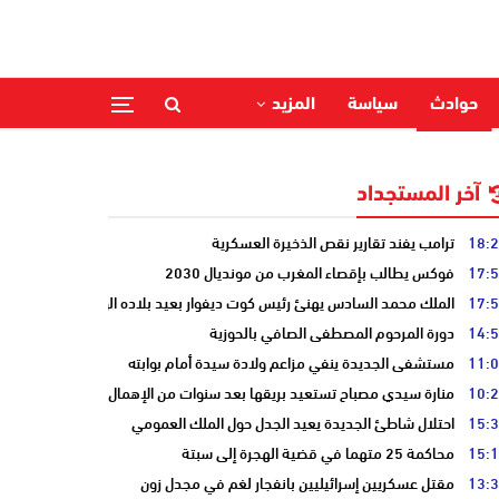
حوادث
سياسة
المزيد
آخر المستجداد
18:
ترامب يفند تقارير نقص الذخيرة العسكرية
17:
فوكس يطالب بإقصاء المغرب من مونديال 2030
17:
الملك محمد السادس يهنئ رئيس كوت ديفوار بعيد بلاده الوطني
14:
دورة المرحوم المصطفى الصافي بالحوزية
11:
مستشفى الجديدة ينفي مزاعم ولادة سيدة أمام بوابته
10:
منارة سيدي مصباح تستعيد بريقها بعد سنوات من الإهمال
15:
احتلال شاطئ الجديدة يعيد الجدل حول الملك العمومي
15:
محاكمة 25 متهما في قضية الهجرة إلى سبتة
13:
مقتل عسكريين إسرائيليين بانفجار لغم في مجدل زون