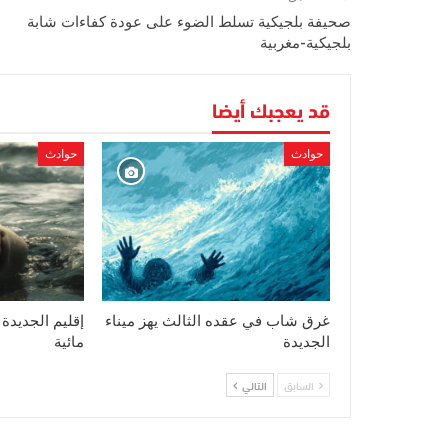
صحيفة بلجيكية تسلط الضوء على عودة كفاءات شابة
بلجيكية-مغربية
قد يعجبك أيضا
حوادث
حوادث
غرق شاب في عقده الثالث يهز ميناء
إقليم الجديدة
الجديدة
مائية
السابق
التالي