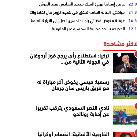
22:
عاهل إسبانيا يهنئ الملك محمد السادس بعيد العرش
21:
مراكش: النيابة العامة تحقق في شبهة تزوير بيان نقاط والتشهير بطالب
16:
عرقلة مفوض قضائي بأولاد احسين تصل إلى النيابة العامة
12:
الجديدة تشدد محاربة السمسرة غير القانونية
لأكثر مشاهدة
تركيا: استطلاع رأي يرجح فوز أردوغان
في الجولة الثانية من…
رسميا: ميسي يخوض آخر مباراة له
مع فريق باريس سان جرمان
نادي النصر السعودي يترقب تقريرا
عن إصابة رونالدو
الخارجية الألمانية: انضمام أوكرانيا