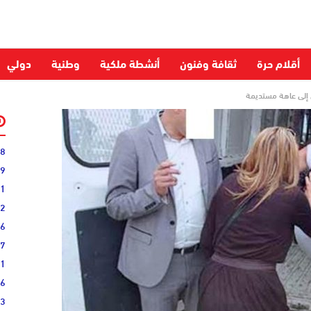
أقلام حرة
ثقافة وفنون
أنشطة ملكية
وطنية
دولي
 إلى عاهة مستديمة
28
59
51
52
06
27
31
16
33