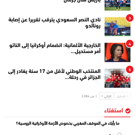
باريس سان جرمان
3
نادي النصر السعودي يترقب تقريرا عن إصابة
رونالدو
4
الخارجية الألمانية: انضمام أوكرانيا إلى الناتو
أمر مستحيل…
5
المنتخب الوطني لأقل من 17 سنة يغادر إلى
الجزائر في رحلة…
السابق
التالي
1 من 3٬086
استفتاء
ما رأيك في الموقف المغربي بخصوص الأزمة الأوكرانية الروسية؟
مع