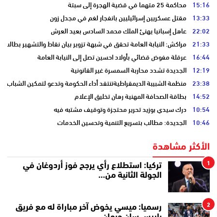
15:16
محاكمة 25 متهما في قضية الهجرة إلى سبتة
13:33
مقتل عسكريين إسرائيليين بانفجار لغم في مجدل زون
22:02
عاهل إسبانيا يهنئ الملك محمد السادس بعيد العرش
21:33
مراكش: النيابة العامة تحقق في شبهة تزوير بيان نقاط والتشهير بطالب
16:44
عرقلة مفوض قضائي بأولاد احسين تصل إلى النيابة العامة
12:19
الجديدة تشدد محاربة السمسرة غير القانونية
23:38
منظمة الشبيبة الديمقراطيةتنتقد أداء الحكومة وتدعو لتمكين الشباب
14:52
بطاقة الصحافة المهنية رهان تخليق الإعلام
10:54
درك سيدي بوزيد تحرير محتجزة وتوقيف مشتبه فيه
10:46
الجديدة: مطالب بتسريع التنمية وتحسين الخدمات
الأكثر مشاهدة
1
تركيا: استطلاع رأي يرجح فوز أردوغان في
الجولة الثانية من…
2
رسميا: ميسي يخوض آخر مباراة له مع فريق