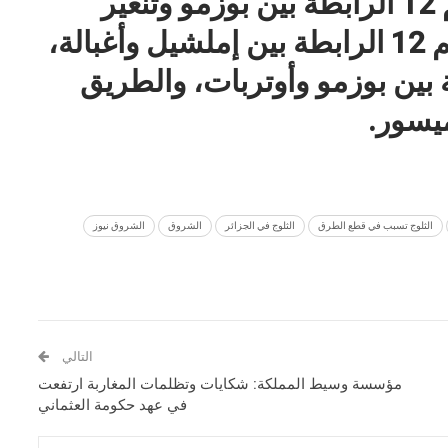
وأغبالو، والطريق الوطنية رقم 12 الرابطة بين بوزمو وتنغير
مفتوحة، والطريق الوطنية رقم 12 الرابطة بين إملشيل وأغبالة،
هوية 706 الرابطة بين بوزمو وأوتربات، والطريق
الثلوج تسبب في قطع الطرق
الثلوج في الجزائر
الشروق
الشروق نيوز
التالي
مؤسسة وسيط المملكة: شكايات وتظلمات المغاربة ارتفعت
في عهد حكومة العثماني