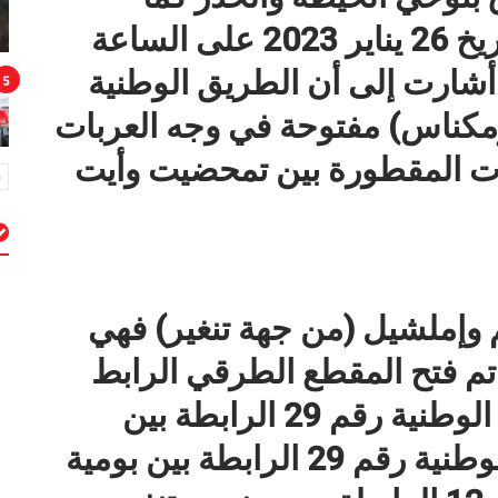
كشفت فيها حالة الطرقات بتاريخ 26 يناير 2023 على الساعة
أشارت إلى أن الطريق الوطنية
5
دلت ومكناس) مفتوحة في وجه العربات
ات المقطورة بين تمحضيت وأيت
م
يم وإملشيل (من جهة تنغير) فهي
تم فتح المقطع الطرقي الرابط
بين ميدلت والريش، والطريق الوطنية رقم 29 الرابطة بين
بولعجول وبولمان، والطريق الوطنية رقم 29 الرابطة بين بومية