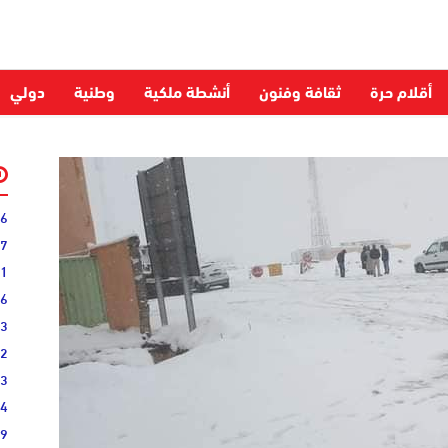
أقلام حرة
ثقافة وفنون
أنشطة ملكية
وطنية
دولي
06
27
31
16
33
02
33
44
19