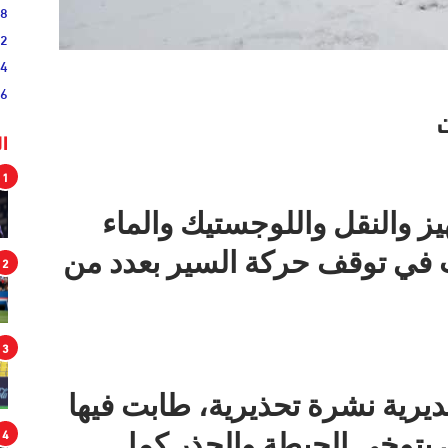
38
52
54
46
ت
ا
1
هيز والنقل واللوجستيك والماء
ت في توقف حركة السير بعدد من
2
3
رية نشرة تحذيرية، طابت فيها
4
 بتوخي الحيطة والحذر كما