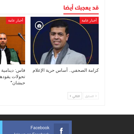
قد يعجبك أيضا
أخبار عامة
أخبار عامة
كرامة الصحفي.. أساس حرية الإعلام
فاس: دينامية 
تحولات يقودها
حبشان”
السابق
التالي
Facebook