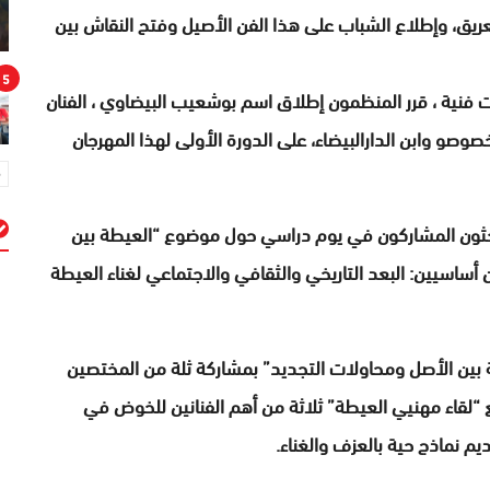
ريق، وإطلاع الشباب على هذا الفن الأصيل وفتح النقاش بين
5
ت فنية ، قرر المنظمون إطلاق اسم بوشعيب البيضاوي ، الفنان
صوصو وابن الدارالبيضاء، على الدورة الأولى لهذا المهرجان
حثون المشاركون في يوم دراسي حول موضوع “العيطة بين
 أساسيين: البعد التاريخي والثقافي والاجتماعي لغناء العيطة
م
بين الأصل ومحاولات التجديد” بمشاركة ثلة من المختصين
“لقاء مهنيي العيطة” ثلاثة من أهم الفنانين للخوض في
م نماذج حية بالعزف والغناء.