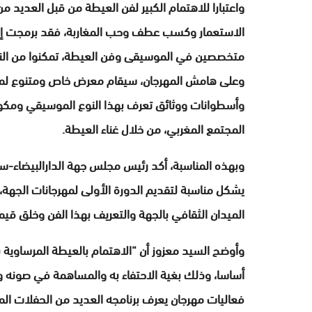
واعتبارا للاهتمام الكبير لفن العيطة من قبل العديد من
الاستعمار وكسب عطف وحب المغاربة، فقد برمجت إدار
متخصصين في الموسيقى وفن العيطة، تمكنوا من الن
وعلى هامش المهرجان، سيقام معرض خاص ومتنوع لمن
وأسطوانات ووثائق تعرف بهذا النوع الموسيقي ومكون
المجتمع المغربي، من خلال غناء العيطة.
وبهذه المناسبة، أكد رئيس مجلس جهة الدارالبيضاء-س
يشكل مناسبة لتقديم الدورة الأولى لمهرجانات الجهة،
الميدان الثقافي بالجهة والتعريف بهذا الفن وخلق قي
وأوضح السيد معزوز أن “الاهتمام بالعيطة المرساوية با
أساسا، وذلك بغية الاحتفاء به والمساهمة في صونه وا
فعاليات مهرجان يعرف برنامجه العديد من الحفلات الم