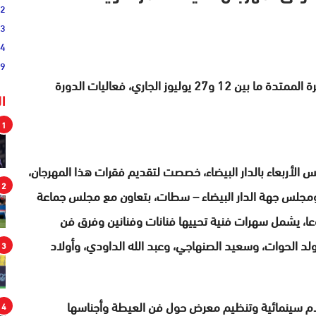
02
33
44
19
تحتضن مدن الدارالبيضاء وسطات والواليدية ، في الفترة الممتدة ما بين 12 و27 يوليوز الجاري، فعاليات الدورة
ا
1
أربعاء بالدار البيضاء، خصصت لتقديم فقرات هذا المهرجان،
2
 ومجلس جهة الدار البيضاء – سطات، بتعاون مع مجلس جماعة
نوعا، يشمل سهرات فنية تحييها فنانات وفنانين وفرق فن
وولد الحوات، وسعيد الصنهاجي، وعبد الله الداودي، وأولاد
3
لام سينمائية وتنظيم معرض حول فن العيطة وأجناسها
4