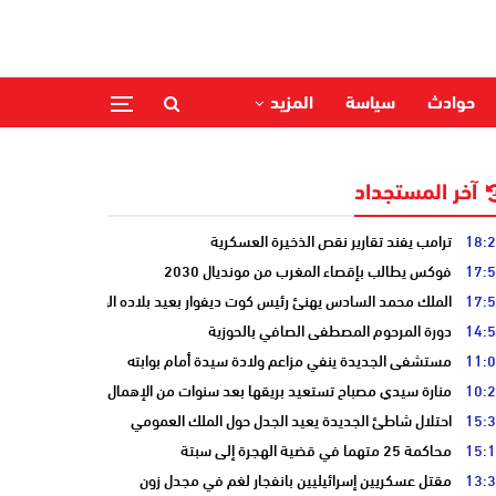
حوادث
سياسة
المزيد
آخر المستجداد
18:
ترامب يفند تقارير نقص الذخيرة العسكرية
17:
فوكس يطالب بإقصاء المغرب من مونديال 2030
17:
الملك محمد السادس يهنئ رئيس كوت ديفوار بعيد بلاده الوطني
14:
دورة المرحوم المصطفى الصافي بالحوزية
11:
مستشفى الجديدة ينفي مزاعم ولادة سيدة أمام بوابته
10:
منارة سيدي مصباح تستعيد بريقها بعد سنوات من الإهمال
15:
احتلال شاطئ الجديدة يعيد الجدل حول الملك العمومي
15:
محاكمة 25 متهما في قضية الهجرة إلى سبتة
13:
مقتل عسكريين إسرائيليين بانفجار لغم في مجدل زون