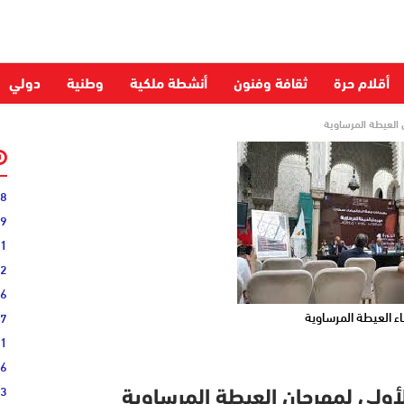
أقلام حرة
ثقافة وفنون
أنشطة ملكية
وطنية
دولي
ان العيطة المرساوية
28
59
51
52
06
ضاء العيطة المرساوية
27
31
16
33
 الأولى لمهرجان العيطة المرساوية