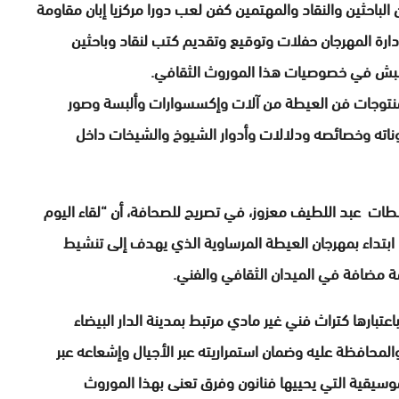
 الباحثين والنقاد والمهتمين كفن لعب دورا مركزيا إبان مقاومة
ة المهرجان حفلات وتوقيع وتقديم كتب لنقاد وباحثين
بش في خصوصيات هذا الموروث الثقافي.
توجات فن العيطة من آلات وإكسسوارات وألبسة وصور
اته وخصائصه ودلالات وأدوار الشيوخ والشيخات داخل
طات عبد اللطيف معزوز، في تصريح للصحافة، أن “لقاء اليوم
 ابتداء بمهرجان العيطة المرساوية الذي يهدف إلى تنشيط
مة مضافة في الميدان الثقافي والفني.
عتبارها كتراث فني غير مادي مرتبط بمدينة الدار البيضاء
لمحافظة عليه وضمان استمراريته عبر الأجيال وإشعاعه عبر
وسيقية التي يحييها فنانون وفرق تعنى بهذا الموروث