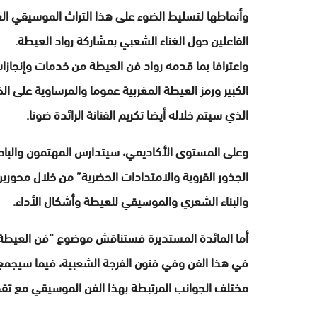
وأنماطها لتسليط الضوء على هذا التراث الموسيقي الع
الفاعلين حول الغناء الشعبي بمشاركة رواد العيطة.
واعترافا بما قدمه رواد فن العيطة من خدمات وإنجازا
الكبير ورمز العيطة المغربية عموما والمرساوية على الخ
الذي سيتم خلاله أيضا تكريم الفنانة الرائدة ضونا.
وعلى المستوى الأكاديمي، سيتدارس المهتمون والبا
الجذور القروية والامتدادات الحضرية” من خلال محورين
والبناء الشعري والموسيقي للعيطة وأشكال الأداء.
أما المائدة المستديرة فستناقش موضوع “فن العيطة 
في هذا الفن وفي فنون الفرجة الشعبية، فيما سيجمع 
مختلف الجوانب المرتبطة بهذا الفن الموسيقي مع تقدي