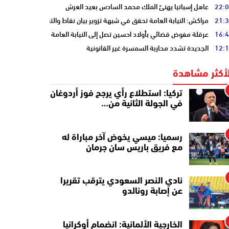
22:
عاهل إسبانيا يهنئ الملك محمد السادس بعيد العرش
21:
مراكش: النيابة العامة تحقق في شبهة تزوير بيان نقاط والتشهير بطالب
16:
عرقلة مفوض قضائي بأولاد احسين تصل إلى النيابة العامة
12:
الجديدة تشدد محاربة السمسرة غير القانونية
لأكثر مشاهدة
تركيا: استطلاع رأي يرجح فوز أردوغان
في الجولة الثانية من…
رسميا: ميسي يخوض آخر مباراة له
مع فريق باريس سان جرمان
نادي النصر السعودي يترقب تقريرا
عن إصابة رونالدو
الخارجية الألمانية: انضمام أوكرانيا