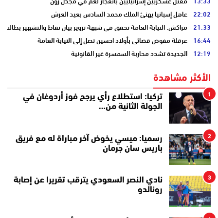
13:33
مقتل عسكريين إسرائيليين بانفجار لغم في مجدل زون
22:02
عاهل إسبانيا يهنئ الملك محمد السادس بعيد العرش
21:33
مراكش: النيابة العامة تحقق في شبهة تزوير بيان نقاط والتشهير بطالب
16:44
عرقلة مفوض قضائي بأولاد احسين تصل إلى النيابة العامة
12:19
الجديدة تشدد محاربة السمسرة غير القانونية
الأكثر مشاهدة
1
تركيا: استطلاع رأي يرجح فوز أردوغان في
الجولة الثانية من…
2
رسميا: ميسي يخوض آخر مباراة له مع فريق
باريس سان جرمان
3
نادي النصر السعودي يترقب تقريرا عن إصابة
رونالدو