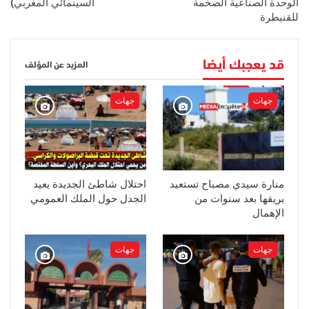
الوحدة الصناعية الضخمة
السينمائي المغربي)
للقنيطرة
قد يعجبك أيضا
المزيد عن المؤلف
جهات
جهات
منارة سيدي مصباح تستعيد
احتلال شاطئ الجديدة يعيد
بريقها بعد سنوات من
الجدل حول الملك العمومي
الإهمال
جهات
جهات