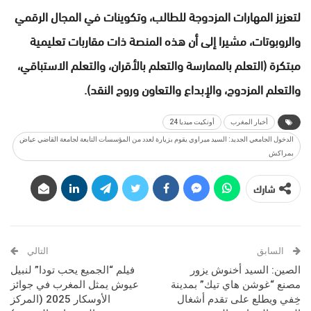
لتعزيز المهارات المزدوجة للطالب، وتكوينات في المجال الرقمي
والروبوتات، مشيرا إلى أن هذه المنصة ذات مقاربات تعليمية
مبتكرة (التعلم بالممارسة والتعلم بالأقران، والتعلم الاستباقي،
والتعلم المزدوج، والإبداع والتعاون وروح النقد).
أخبار المغرب
أونكيت ميديا 24
الدخول الجامعي الجديد: السيد ميراوي يقوم بزيارة لعدد من المؤسسات التابعة لجامعة القاضي عياض
بمراكش
شارك
السابق
التالي
الصين: السيد أخنوش يزور
فيلم “الجميع يحب تودا” لنبيل
مصنع “غوشن هاي تيك” بمدينة
عيوش يمثل المغرب في جوائز
خِفي ويطلع على تقدم أشغال
الأوسكار 2025 (المركز