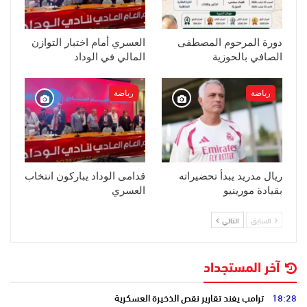
دورة المرحوم المصطفى
العسري أمام اختبار التوازن
الصافي بالحوزية
المالي في الوداد
رياضة
رياضة
ريال مدريد يبدأ تحضيراته
قدامى الوداد يباركون انتخاب
بقيادة مورينيو
العسري
السابق
التالي
آخر المستجداد
18:28
ترامب يفند تقارير نقص الذخيرة العسكرية