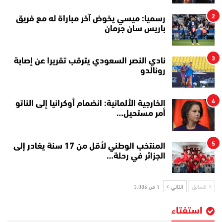
2
رسميا: ميسي يخوض آخر مباراة له مع فريق
باريس سان جرمان
3
نادي النصر السعودي يترقب تقريرا عن إصابة
رونالدو
4
الخارجية الألمانية: انضمام أوكرانيا إلى الناتو
أمر مستحيل…
5
المنتخب الوطني لأقل من 17 سنة يغادر إلى
الجزائر في رحلة…
السابق
التالي
1 من 3٬086
استفتاء