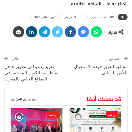
المغربية على الساحة العالمية.
#المنتخب_المغربي
البث_التلفزيوني
كأس_العالم_2026
شارك
السابق
التالي
اتفاقية لتعزيز جودة الاستقبال
تقرير يدعو إلى تطوير عاجل
بالأمن الوطني
لمنظومة التكوين المستمر في
القطاع الخاص بالمغرب
قد يعجبك أيضا
المزيد عن المؤلف
رياضة
رياضة