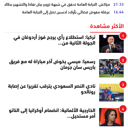
21:33
مراكش: النيابة العامة تحقق في شبهة تزوير بيان نقاط والتشهير بطالب
16:44
عرقلة مفوض قضائي بأولاد احسين تصل إلى النيابة العامة
الأكثر مشاهدة
1
تركيا: استطلاع رأي يرجح فوز أردوغان في
الجولة الثانية من…
2
رسميا: ميسي يخوض آخر مباراة له مع فريق
باريس سان جرمان
3
نادي النصر السعودي يترقب تقريرا عن إصابة
رونالدو
4
الخارجية الألمانية: انضمام أوكرانيا إلى الناتو
أمر مستحيل…