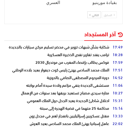
بقيادة مورينيو
العسري
السابق
التالي
آخر المستجداد
17:49
شكاية بشأن شبهات تزوير في محضر تسليم مركن سيارات بالجديدة
18:28
ترامب يفند تقارير نقص الذخيرة العسكرية
17:59
فوكس يطالب بإقصاء المغرب من مونديال 2030
17:51
الملك محمد السادس يهنئ رئيس كوت ديفوار بعيد بلاده الوطني
14:52
دورة المرحوم المصطفى الصافي بالحوزية
11:06
مستشفى الجديدة ينفي مزاعم ولادة سيدة أمام بوابته
10:27
منارة سيدي مصباح تستعيد بريقها بعد سنوات من الإهمال
15:31
احتلال شاطئ الجديدة يعيد الجدل حول الملك العمومي
15:16
محاكمة 25 متهما في قضية الهجرة إلى سبتة
13:33
مقتل عسكريين إسرائيليين بانفجار لغم في مجدل زون
22:02
عاهل إسبانيا يهنئ الملك محمد السادس بعيد العرش