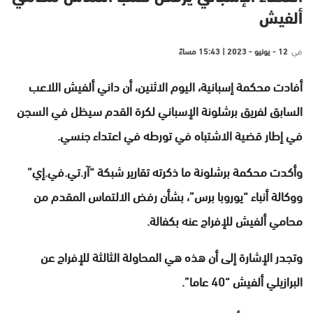
ألفيش
في
12 - يونيو - 2023 | 15:43 مساءً
أفادت محكمة إسبانية، اليوم الاثنين، أن داني ألفيش اللاعب
السابق لفريق برشلونة الإسباني لكرة القدم سيظل في السجن
في إطار قضية الاشتباه في تورطه في اعتداء جنسي.
وأكدت محكمة برشلونة ما ذكرته تقارير شبكة “آر.تي.في.إي”
ووكالة أنباء “يوروبا برس”، بشأن رفض الالتماس المقدم من
محامي ألفيش للإفراج عنه بكفالة.
وتجدر الإشارة إلى أن هذه هي المحاولة الثالثة للإفراج عن
البرازيلي ألفيش “40 عاما”.