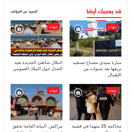
قد يعجبك أيضا
المزيد عن المؤلف
جهات
جهات
منارة سيدي مصباح تستعيد
احتلال شاطئ الجديدة يعيد
بريقها بعد سنوات من
الجدل حول الملك العمومي
الإهمال
جهات
جهات
محاكمة 25 متهما في قضية
مراكش: النيابة العامة تحقق