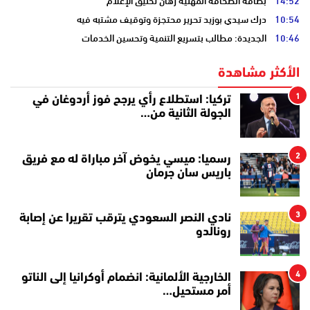
14:52
بطاقة الصحافة المهنية رهان تخليق الإعلام
10:54
درك سيدي بوزيد تحرير محتجزة وتوقيف مشتبه فيه
10:46
الجديدة: مطالب بتسريع التنمية وتحسين الخدمات
الأكثر مشاهدة
1
تركيا: استطلاع رأي يرجح فوز أردوغان في
الجولة الثانية من…
2
رسميا: ميسي يخوض آخر مباراة له مع فريق
باريس سان جرمان
3
نادي النصر السعودي يترقب تقريرا عن إصابة
رونالدو
4
الخارجية الألمانية: انضمام أوكرانيا إلى الناتو
أمر مستحيل…