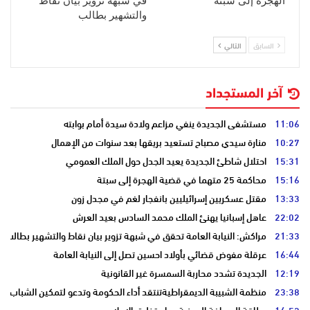
الهجرة إلى سبتة
في شبهة تزوير بيان نقاط
والتشهير بطالب
السابق
التالي
آخر المستجداد
11:06
مستشفى الجديدة ينفي مزاعم ولادة سيدة أمام بوابته
10:27
منارة سيدي مصباح تستعيد بريقها بعد سنوات من الإهمال
15:31
احتلال شاطئ الجديدة يعيد الجدل حول الملك العمومي
15:16
محاكمة 25 متهما في قضية الهجرة إلى سبتة
13:33
مقتل عسكريين إسرائيليين بانفجار لغم في مجدل زون
22:02
عاهل إسبانيا يهنئ الملك محمد السادس بعيد العرش
21:33
مراكش: النيابة العامة تحقق في شبهة تزوير بيان نقاط والتشهير بطالب
16:44
عرقلة مفوض قضائي بأولاد احسين تصل إلى النيابة العامة
12:19
الجديدة تشدد محاربة السمسرة غير القانونية
23:38
منظمة الشبيبة الديمقراطيةتنتقد أداء الحكومة وتدعو لتمكين الشباب