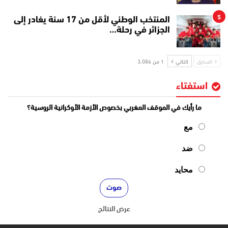
5
المنتخب الوطني لأقل من 17 سنة يغادر إلى
الجزائر في رحلة…
السابق
التالي
1 من 3٬086
استفتاء
ما رأيك في الموقف المغربي بخصوص الأزمة الأوكرانية الروسية؟
مع
ضد
محايد
عرض النتائج