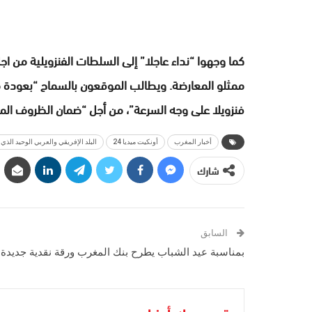
كما وجهوا “نداء عاجلا” إلى السلطات الفنزويلية من 
ممثلو المعارضة. ويطالب الموقعون بالسماح “بعودة 
فنزويلا على وجه السرعة”، من أجل “ضمان الظروف ال
أخبار المغرب
أونكيت ميديا 24
البلد الإفريقي والعربي الوحيد الذي 
شارك
السابق
بمناسبة عيد الشباب يطرح بنك المغرب ورقة نقدية جديدة