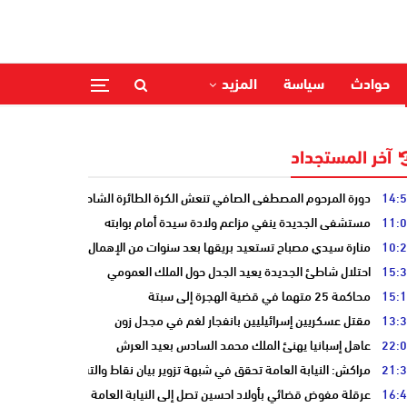
حوادث
سياسة
المزيد
آخر المستجداد
14:
دورة المرحوم المصطفى الصافي تنعش الكرة الطائرة الشاطئية بالحوزية
11:
مستشفى الجديدة ينفي مزاعم ولادة سيدة أمام بوابته
10:
منارة سيدي مصباح تستعيد بريقها بعد سنوات من الإهمال
15:
احتلال شاطئ الجديدة يعيد الجدل حول الملك العمومي
15:
محاكمة 25 متهما في قضية الهجرة إلى سبتة
13:
مقتل عسكريين إسرائيليين بانفجار لغم في مجدل زون
22:
عاهل إسبانيا يهنئ الملك محمد السادس بعيد العرش
21:
مراكش: النيابة العامة تحقق في شبهة تزوير بيان نقاط والتشهير بطالب
16:
عرقلة مفوض قضائي بأولاد احسين تصل إلى النيابة العامة