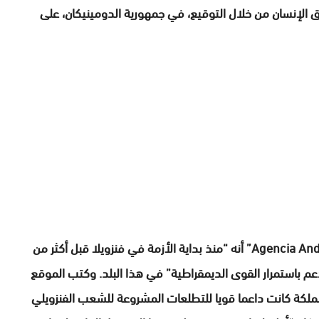
 الإنسان من خلال التوقيع، في جمهورية الدومينيكان، على
وفي السياق ذاته،لاحظت وكالة الأنباء البيروفية “Agencia Andina” أنه “منذ بداية الأزمة في فنزويلا قبل أكثر من
دعم باستمرار القوى الديمقراطية” في هذا البلد. وكتب الموقع
اتحاد الصحافيين البيروفيين (FPP) أن “المملكة كانت داعما قويا للتطلعات المشروعة للشعب الفنزويلي