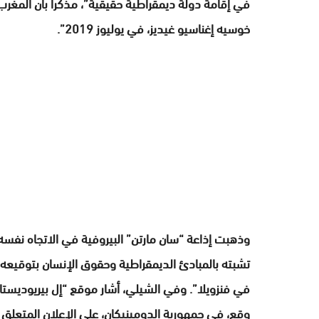
في إقامة دولة ديمقراطية حقيقية”، مذكرا بأن المغرب
خوسيه إغناسيو غيديز، في يوليوز 2019”.
وذهبت إذاعة “سان مارتن” البيروفية في الاتجاه نفسه
تشبته بالمبادئ الديمقراطية وحقوق الإنسان بتوقيعه،
في فنزويلا”. وفي الشيلي، أشار موقع “إل بيريوديستا”
وقع، في جمهورية الدومينيكان، على الإعلان المتعلق بال