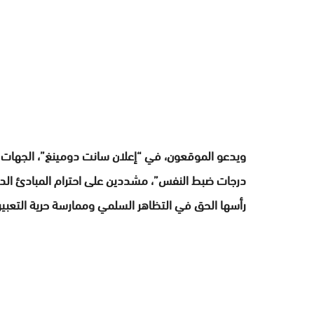
ويدعو الموقعون، في “إعلان سانت دومينغ”، الجهات ا
درجات ضبط النفس”، مشددين على احترام المبادئ الديم
رأسها الحق في التظاهر السلمي وممارسة حرية التعبير.