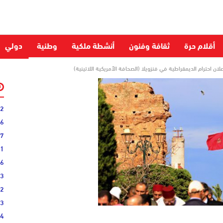
أقلام حرة
ثقافة وفنون
أنشطة ملكية
وطنية
دولي
لان احترام الديمقراطية في فنزويلا (الصحافة الأمريكية اللاتينية)
52
06
27
31
16
33
02
33
44