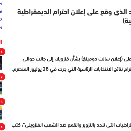
19
38
د الذي وقع على إعلان احترام الديمقراطية
52
ية)
54
ا
1
على (إعلان سانت دومينغ) بشأن فنزويلا، إلى جانب حوالي
لانتخابات الرئاسية التي جرت في 28 يوليوز المنصرم.
2
3
راطيات التي تندد بالتزوير والقمع ضد الشعب الفنزويلي”، كتب
4