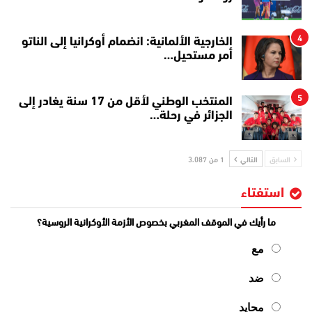
4
الخارجية الألمانية: انضمام أوكرانيا إلى الناتو
أمر مستحيل…
5
المنتخب الوطني لأقل من 17 سنة يغادر إلى
الجزائر في رحلة…
السابق
التالي
1 من 3٬087
استفتاء
ما رأيك في الموقف المغربي بخصوص الأزمة الأوكرانية الروسية؟
مع
ضد
محايد