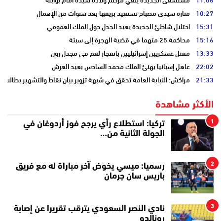
10:27
منارة سيدي مصباح تستعيد بريقها بعد سنوات من الإهمال
15:31
احتلال شاطئ الجديدة يعيد الجدل حول الملك العمومي
15:16
محاكمة 25 متهما في قضية الهجرة إلى سبتة
13:33
مقتل عسكريين إسرائيليين بانفجار لغم في مجدل زون
22:02
عاهل إسبانيا يهنئ الملك محمد السادس بعيد العرش
21:33
مراكش: النيابة العامة تحقق في شبهة تزوير بيان نقاط والتشهير بطالب
الأكثر مشاهدة
1
تركيا: استطلاع رأي يرجح فوز أردوغان في
الجولة الثانية من…
2
رسميا: ميسي يخوض آخر مباراة له مع فريق
باريس سان جرمان
3
نادي النصر السعودي يترقب تقريرا عن إصابة
رونالدو