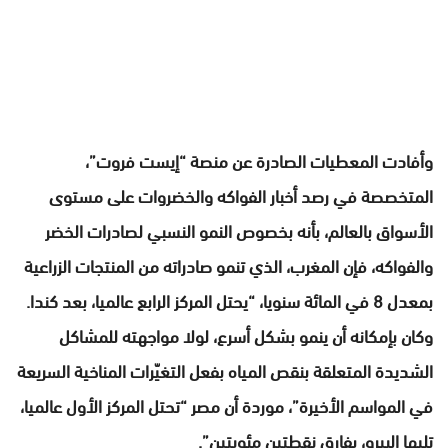
وأفادت المعطيات الصادرة عن منصة “إيست فروت”،
المتخصصة في رصد أخبار الفواكه والخضروات على مستوى
الأسواق بالعالم، بأنه بخصوص النمو النسبي لصادرات الخضر
والفواكه، فإن المغرب، الذي تنمو صادراته من المنتجات الزراعية
بمعدل 8 في المائة سنويا، “يحتل المركز الرابع عالميا، بعد كندا.
وكان بإمكانه أن ينمو بشكل أسرع، لولا مواجهته للمشاكل
الشديدة المتعلقة بنقص المياه بفعل التغيّرات المناخية السريعة
في المواسم الأخيرة”، موردة أن مصر “تحتل المركز الأول عالميا،
تليها البيرو، بفارق نقطتين مئويتين”.