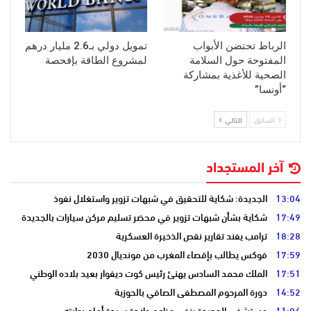
الرباط تحتضن الأبواب
تمويل دولي بـ2.6 مليار درهم
المفتوحة حول السلامة
لمشروع الطاقة بإفحصة
الصحية للأغذية بمشاركة
“أونسا”
السابق
التالي
آخر المستجداد
13:04
الجديدة: شكاية للتحقيق في شبهات تزوير واستغلال نفوذ
17:49
شكاية بشأن شبهات تزوير في محضر تسليم مركن سيارات بالجديدة
18:28
ترامب يفند تقارير نقص الذخيرة العسكرية
17:59
فوكس يطالب بإقصاء المغرب من مونديال 2030
17:51
الملك محمد السادس يهنئ رئيس كوت ديفوار بعيد بلاده الوطني
14:52
دورة المرحوم المصطفى الصافي بالحوزية
11:06
مستشفى الجديدة ينفي مزاعم ولادة سيدة أمام بوابته