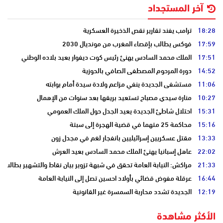
آخر المستجداد
18:28
ترامب يفند تقارير نقص الذخيرة العسكرية
17:59
فوكس يطالب بإقصاء المغرب من مونديال 2030
17:51
الملك محمد السادس يهنئ رئيس كوت ديفوار بعيد بلاده الوطني
14:52
دورة المرحوم المصطفى الصافي بالحوزية
11:06
مستشفى الجديدة ينفي مزاعم ولادة سيدة أمام بوابته
10:27
منارة سيدي مصباح تستعيد بريقها بعد سنوات من الإهمال
15:31
احتلال شاطئ الجديدة يعيد الجدل حول الملك العمومي
15:16
محاكمة 25 متهما في قضية الهجرة إلى سبتة
13:33
مقتل عسكريين إسرائيليين بانفجار لغم في مجدل زون
22:02
عاهل إسبانيا يهنئ الملك محمد السادس بعيد العرش
21:33
مراكش: النيابة العامة تحقق في شبهة تزوير بيان نقاط والتشهير بطالب
16:44
عرقلة مفوض قضائي بأولاد احسين تصل إلى النيابة العامة
12:19
الجديدة تشدد محاربة السمسرة غير القانونية
الأكثر مشاهدة