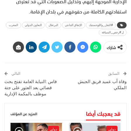
الإدارية الموجهة إليهم، وتذليل الصعوبات التي قد تعترض
استفادتهم الكاملة من حقوقهم في بلدان الإقامة.
#النقل_واللوجستيك
الإتفاق التنانئي
البرتغال
التعاون الدولي
المغرب
ل #رخص_السياقة
شارك
السابق
التالي
وفاة أب عميد فريق الجيش
فاس :النيابة العامة تفتح بحت
الملكي
قضائي بعد العثور على جتة
موظف بالمكمة الإدارية
قد يعجبك أيضا
المزيد عن المؤلف
دولي
دولي