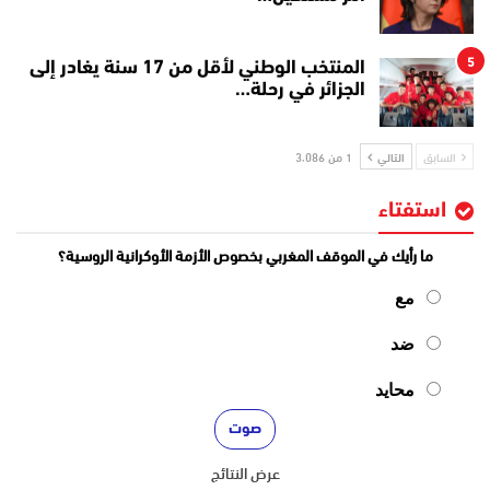
5
المنتخب الوطني لأقل من 17 سنة يغادر إلى
الجزائر في رحلة…
السابق
التالي
1 من 3٬086
استفتاء
ما رأيك في الموقف المغربي بخصوص الأزمة الأوكرانية الروسية؟
مع
ضد
محايد
عرض النتائج