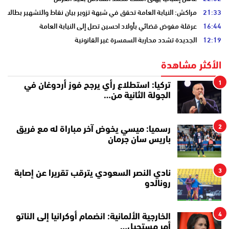
21:33
مراكش: النيابة العامة تحقق في شبهة تزوير بيان نقاط والتشهير بطالب
16:44
عرقلة مفوض قضائي بأولاد احسين تصل إلى النيابة العامة
12:19
الجديدة تشدد محاربة السمسرة غير القانونية
الأكثر مشاهدة
1
تركيا: استطلاع رأي يرجح فوز أردوغان في
الجولة الثانية من…
2
رسميا: ميسي يخوض آخر مباراة له مع فريق
باريس سان جرمان
3
نادي النصر السعودي يترقب تقريرا عن إصابة
رونالدو
4
الخارجية الألمانية: انضمام أوكرانيا إلى الناتو
أمر مستحيل…