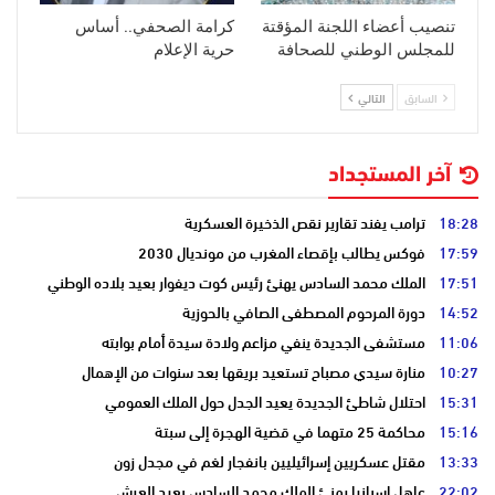
تنصيب أعضاء اللجنة المؤقتة
كرامة الصحفي.. أساس
للمجلس الوطني للصحافة
حرية الإعلام
السابق
التالي
آخر المستجداد
18:28
ترامب يفند تقارير نقص الذخيرة العسكرية
17:59
فوكس يطالب بإقصاء المغرب من مونديال 2030
17:51
الملك محمد السادس يهنئ رئيس كوت ديفوار بعيد بلاده الوطني
14:52
دورة المرحوم المصطفى الصافي بالحوزية
11:06
مستشفى الجديدة ينفي مزاعم ولادة سيدة أمام بوابته
10:27
منارة سيدي مصباح تستعيد بريقها بعد سنوات من الإهمال
15:31
احتلال شاطئ الجديدة يعيد الجدل حول الملك العمومي
15:16
محاكمة 25 متهما في قضية الهجرة إلى سبتة
13:33
مقتل عسكريين إسرائيليين بانفجار لغم في مجدل زون
22:02
عاهل إسبانيا يهنئ الملك محمد السادس بعيد العرش