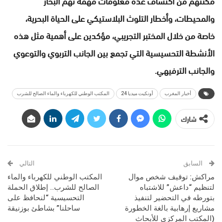
مكنتهم من اكتشاف عدة معلومات مهمة تهم البحار
والمحيطات، وأخطار التلوث البلاستيكي على الحياة البحرية،
خاصة من خلال المختبر التجريبي، مؤكدين على أهمية مثل هذه
الأنشطة التحسيسية التي تجمع بين الجانب التربوي والتوعوي
والجانب الترفيهي.
أخبار المغرب
أونكيت ميديا 24
المكتب الوطني للكهرباء والماء الصالح للشرب
شارك
السابق
التالي
مراكش: توقيف شخص موال
المكتب الوطني للكهرباء والماء
لتنظيم “داعش” للاشتباه
الصالح للشرب.. إطلاق الحملة
بتورطه في التحضير لتنفيذ
التحسيسية “لنحافظ على
مشاريع إرهابية بالغة الخطورة
ساحلنا” بشاطئ بوزنيقة
(المكتب المركزي للأبحاث