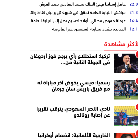
22:
عاهل إسبانيا يهنئ الملك محمد السادس بعيد العرش
21:
مراكش: النيابة العامة تحقق في شبهة تزوير بيان نقاط والتشهير بطالب
16:
عرقلة مفوض قضائي بأولاد احسين تصل إلى النيابة العامة
12:
الجديدة تشدد محاربة السمسرة غير القانونية
لأكثر مشاهدة
تركيا: استطلاع رأي يرجح فوز أردوغان
في الجولة الثانية من…
رسميا: ميسي يخوض آخر مباراة له
مع فريق باريس سان جرمان
نادي النصر السعودي يترقب تقريرا
عن إصابة رونالدو
الخارجية الألمانية: انضمام أوكرانيا