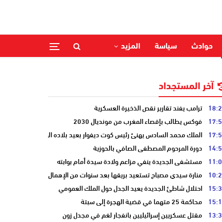
حوادث
سياسة
المزيد
آخر المستجداد
18:
ترامب يفند تقارير نقص الذخيرة العسكرية
17:
فوكس يطالب بإقصاء المغرب من مونديال 2030
17:
الملك محمد السادس يهنئ رئيس كوت ديفوار بعيد بلاده الوطني
14:
دورة المرحوم المصطفى الصافي بالحوزية
11:
مستشفى الجديدة ينفي مزاعم ولادة سيدة أمام بوابته
10:
منارة سيدي مصباح تستعيد بريقها بعد سنوات من الإهمال
15:
احتلال شاطئ الجديدة يعيد الجدل حول الملك العمومي
15:
محاكمة 25 متهما في قضية الهجرة إلى سبتة
13:
مقتل عسكريين إسرائيليين بانفجار لغم في مجدل زون