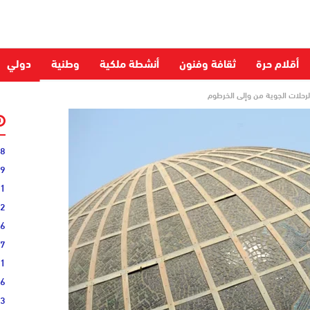
أقلام حرة
ثقافة وفنون
أنشطة ملكية
وطنية
دولي
لرحلات الجوية من وإلى الخرطوم
28
59
51
52
06
27
31
16
33