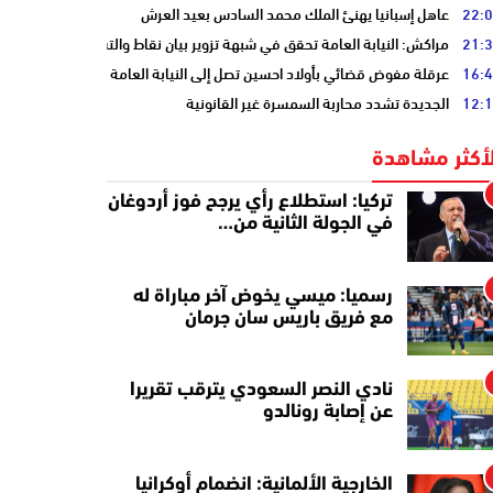
22:
عاهل إسبانيا يهنئ الملك محمد السادس بعيد العرش
21:
مراكش: النيابة العامة تحقق في شبهة تزوير بيان نقاط والتشهير بطالب
16:
عرقلة مفوض قضائي بأولاد احسين تصل إلى النيابة العامة
12:
الجديدة تشدد محاربة السمسرة غير القانونية
لأكثر مشاهدة
تركيا: استطلاع رأي يرجح فوز أردوغان
في الجولة الثانية من…
رسميا: ميسي يخوض آخر مباراة له
مع فريق باريس سان جرمان
نادي النصر السعودي يترقب تقريرا
عن إصابة رونالدو
الخارجية الألمانية: انضمام أوكرانيا