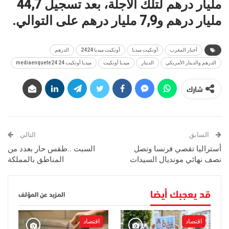
مليار درهم لتلك الآجلة، بعد تسجيل 44,7
مليار درهم و7,9 مليار درهم على التوالي.
أخبار المغرب
أونكيت ميديا
أونكيت ميديا 2424
الدرهم
الدرهم والدينار الأمريكي
الدينار
ميديا أونكيت
ميديا أونكيت 24 mediaenquete24
شارك
السابق
التالي
أستراليا تقصي فرنسا وتصل
السبت ..طقس حار بعدد من
نصف نهائي مونديال السيدات
المناطق بالمملكة
قد يعجبك أيضا
المزيد عن المؤلف
اقتصاد
اقتصاد