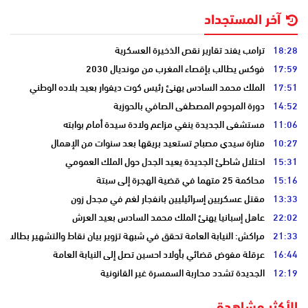
آخر المستجداد
18:28
ترامب يفند تقارير نقص الذخيرة العسكرية
17:59
فوكس يطالب بإقصاء المغرب من مونديال 2030
17:51
الملك محمد السادس يهنئ رئيس كوت ديفوار بعيد بلاده الوطني
14:52
دورة المرحوم المصطفى الصافي بالحوزية
11:06
مستشفى الجديدة ينفي مزاعم ولادة سيدة أمام بوابته
10:27
منارة سيدي مصباح تستعيد بريقها بعد سنوات من الإهمال
15:31
احتلال شاطئ الجديدة يعيد الجدل حول الملك العمومي
15:16
محاكمة 25 متهما في قضية الهجرة إلى سبتة
13:33
مقتل عسكريين إسرائيليين بانفجار لغم في مجدل زون
22:02
عاهل إسبانيا يهنئ الملك محمد السادس بعيد العرش
21:33
مراكش: النيابة العامة تحقق في شبهة تزوير بيان نقاط والتشهير بطالب
16:44
عرقلة مفوض قضائي بأولاد احسين تصل إلى النيابة العامة
12:19
الجديدة تشدد محاربة السمسرة غير القانونية