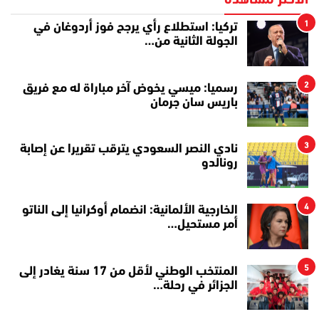
الأكثر مشاهدة
1
تركيا: استطلاع رأي يرجح فوز أردوغان في
الجولة الثانية من…
2
رسميا: ميسي يخوض آخر مباراة له مع فريق
باريس سان جرمان
3
نادي النصر السعودي يترقب تقريرا عن إصابة
رونالدو
4
الخارجية الألمانية: انضمام أوكرانيا إلى الناتو
أمر مستحيل…
5
المنتخب الوطني لأقل من 17 سنة يغادر إلى
الجزائر في رحلة…