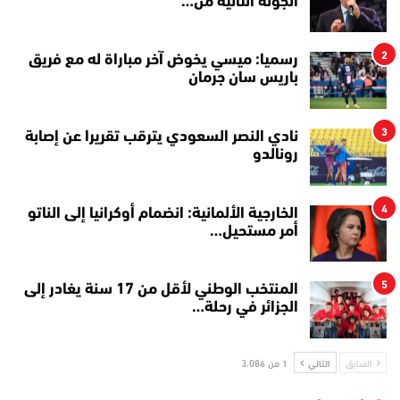
الجولة الثانية من…
2
رسميا: ميسي يخوض آخر مباراة له مع فريق
باريس سان جرمان
3
نادي النصر السعودي يترقب تقريرا عن إصابة
رونالدو
4
الخارجية الألمانية: انضمام أوكرانيا إلى الناتو
أمر مستحيل…
5
المنتخب الوطني لأقل من 17 سنة يغادر إلى
الجزائر في رحلة…
السابق
التالي
1 من 3٬086