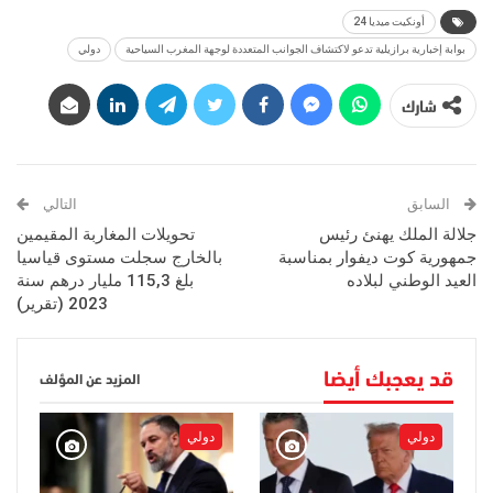
أونكيت ميديا 24
بوابة إخبارية برازيلية تدعو لاكتشاف الجوانب المتعددة لوجهة المغرب السياحية
دولي
شارك
السابق
التالي
جلالة الملك يهنئ رئيس
تحويلات المغاربة المقيمين
جمهورية كوت ديفوار بمناسبة
بالخارج سجلت مستوى قياسيا
العيد الوطني لبلاده
بلغ 115,3 مليار درهم سنة
2023 (تقرير)
قد يعجبك أيضا
المزيد عن المؤلف
دولي
دولي