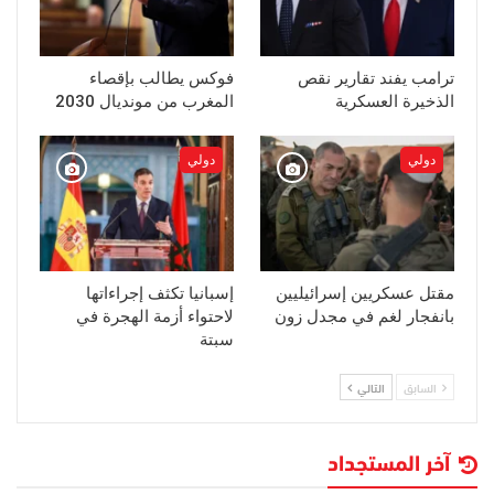
ترامب يفند تقارير نقص
فوكس يطالب بإقصاء
الذخيرة العسكرية
المغرب من مونديال 2030
دولي
دولي
مقتل عسكريين إسرائيليين
إسبانيا تكثف إجراءاتها
بانفجار لغم في مجدل زون
لاحتواء أزمة الهجرة في
سبتة
السابق
التالي
آخر المستجداد