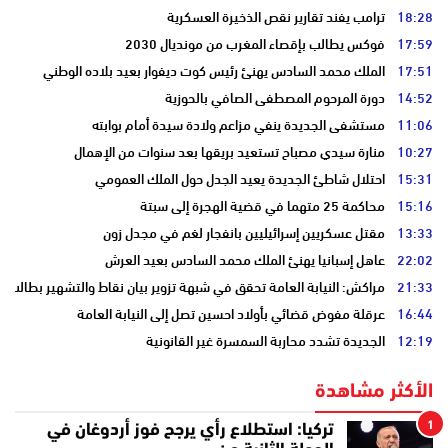
18:28
ترامب يفند تقارير نقص الذخيرة العسكرية
17:59
فوكس يطالب بإقصاء المغرب من مونديال 2030
17:51
الملك محمد السادس يهنئ رئيس كوت ديفوار بعيد بلاده الوطني
14:52
دورة المرحوم المصطفى الصافي بالحوزية
11:06
مستشفى الجديدة ينفي مزاعم ولادة سيدة أمام بوابته
10:27
منارة سيدي مصباح تستعيد بريقها بعد سنوات من الإهمال
15:31
احتلال شاطئ الجديدة يعيد الجدل حول الملك العمومي
15:16
محاكمة 25 متهما في قضية الهجرة إلى سبتة
13:33
مقتل عسكريين إسرائيليين بانفجار لغم في مجدل زون
22:02
عاهل إسبانيا يهنئ الملك محمد السادس بعيد العرش
21:33
مراكش: النيابة العامة تحقق في شبهة تزوير بيان نقاط والتشهير بطالب
16:44
عرقلة مفوض قضائي بأولاد احسين تصل إلى النيابة العامة
12:19
الجديدة تشدد محاربة السمسرة غير القانونية
الأكثر مشاهدة
1
تركيا: استطلاع رأي يرجح فوز أردوغان في