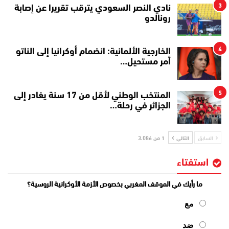
3
نادي النصر السعودي يترقب تقريرا عن إصابة
رونالدو
4
الخارجية الألمانية: انضمام أوكرانيا إلى الناتو
أمر مستحيل…
5
المنتخب الوطني لأقل من 17 سنة يغادر إلى
الجزائر في رحلة…
السابق
التالي
1 من 3٬086
استفتاء
ما رأيك في الموقف المغربي بخصوص الأزمة الأوكرانية الروسية؟
مع
ضد