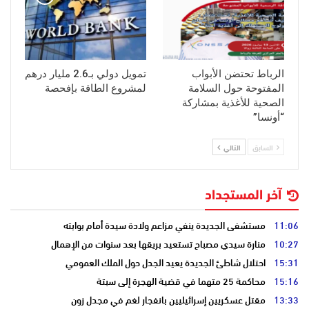
الرباط تحتضن الأبواب
تمويل دولي بـ2.6 مليار درهم
المفتوحة حول السلامة
لمشروع الطاقة بإفحصة
الصحية للأغذية بمشاركة
“أونسا”
السابق
التالي
آخر المستجداد
11:06
مستشفى الجديدة ينفي مزاعم ولادة سيدة أمام بوابته
10:27
منارة سيدي مصباح تستعيد بريقها بعد سنوات من الإهمال
15:31
احتلال شاطئ الجديدة يعيد الجدل حول الملك العمومي
15:16
محاكمة 25 متهما في قضية الهجرة إلى سبتة
13:33
مقتل عسكريين إسرائيليين بانفجار لغم في مجدل زون