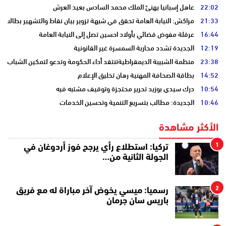
22:02
عاهل إسبانيا يهنئ الملك محمد السادس بعيد العرش
21:33
مراكش: النيابة العامة تحقق في شبهة تزوير بيان نقاط والتشهير بطالب
16:44
عرقلة مفوض قضائي بأولاد احسين تصل إلى النيابة العامة
12:19
الجديدة تشدد محاربة السمسرة غير القانونية
23:38
منظمة الشبيبة الديمقراطيةتنتقد أداء الحكومة وتدعو لتمكين الشباب
14:52
بطاقة الصحافة المهنية رهان تخليق الإعلام
10:54
درك سيدي بوزيد تحرير محتجزة وتوقيف مشتبه فيه
10:46
الجديدة: مطالب بتسريع التنمية وتحسين الخدمات
الأكثر مشاهدة
1
تركيا: استطلاع رأي يرجح فوز أردوغان في
الجولة الثانية من…
2
رسميا: ميسي يخوض آخر مباراة له مع فريق
باريس سان جرمان