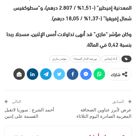
المعدنية إميطير” (-1,51% / 2.807 درهم)، و”سطوكفيس
شمال إفريقيا” (-1,37% / 18,05 درهم).
وكان مؤشر “مازي” قد أنهى تداولات أمس الإثنين، مسجلا ربحا
بنسبة 0,42 في المائة.
أداء إيجابي
بورصة الدار البيضاء
مؤشر مازي
شارك
السابق
التالي
عرض لأبرز عناوين الصحافة
أحمد الشرع : سوريا لاتقبل
المغربية الصادرة اليوم الثلاثاء
القسمة على إتنين