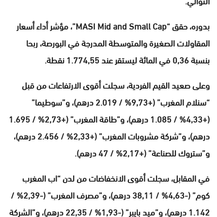
التوالي.
بدوره، حقق “MASI Mid and Small Cap”، مؤشر أداء أسعار
المقاولات الصغيرة والمتوسطة المدرجة في البورصة، ربحا
بنسبة 0,36 في المائة ليستقر عند 1.774,55 نقطة.
وعلى صعيد القيم الفردية، سجلت أقوى الارتفاعات من قبل
“سنلام المغرب” (+9,73% / 2.019 درهم)، و”سوطيما”
(+4,33% / 1.085 درهم)، و”طاقة المغرب” (+2,73% / 1.695
درهم)، و”شركة مشروبات المغرب” (+2,33% / 2.456 درهم)،
و”ستروك للصناعة” (+2,17% / 47 درهم).
في المقابل، سجلت أقوى الانخفاضات من لدن “اب المغرب
كوم” (-4,63% / 38,11 درهم)، و”مصرف المغرب” (-2,39% /
1.142 درهم)، و”ميد بايبر” (-1,93% / 22,35 درهم)، و”الشركة