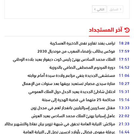
السابق
التالي
آخر المستجداد
18:28
ترامب يفند تقارير نقص الذخيرة العسكرية
17:59
فوكس يطالب بإقصاء المغرب من مونديال 2030
17:51
الملك محمد السادس يهنئ رئيس كوت ديفوار بعيد بلاده الوطني
14:52
دورة المرحوم المصطفى الصافي بالحوزية
11:06
مستشفى الجديدة ينفي مزاعم ولادة سيدة أمام بوابته
10:27
منارة سيدي مصباح تستعيد بريقها بعد سنوات من الإهمال
15:31
احتلال شاطئ الجديدة يعيد الجدل حول الملك العمومي
15:16
محاكمة 25 متهما في قضية الهجرة إلى سبتة
13:33
مقتل عسكريين إسرائيليين بانفجار لغم في مجدل زون
22:02
عاهل إسبانيا يهنئ الملك محمد السادس بعيد العرش
21:33
مراكش: النيابة العامة تحقق في شبهة تزوير بيان نقاط والتشهير بطالب
16:44
عرقلة مفوض قضائي بأولاد احسين تصل إلى النيابة العامة