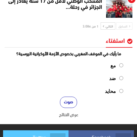
المنتخب الوطني لأقل من 17 سنة يغادر إلى
الجزائر في رحلة…
السابق
التالي
1 من 3٬086
استفتاء
ما رأيك في الموقف المغربي بخصوص الأزمة الأوكرانية الروسية؟
مع
ضد
محايد
عرض النتائج