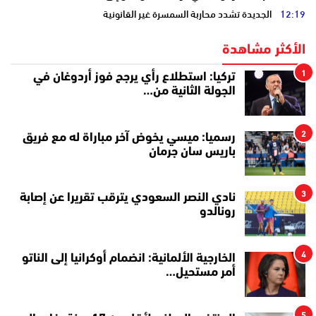
12:19
الجديدة تشدد محاربة السمسرة غير القانونية
الأكثر مشاهدة
1
تركيا: استطلاع رأي يرجح فوز أردوغان في
الجولة الثانية من…
2
رسميا: ميسي يخوض آخر مباراة له مع فريق
باريس سان جرمان
3
نادي النصر السعودي يترقب تقريرا عن إصابة
رونالدو
4
الخارجية الألمانية: انضمام أوكرانيا إلى الناتو
أمر مستحيل…
5