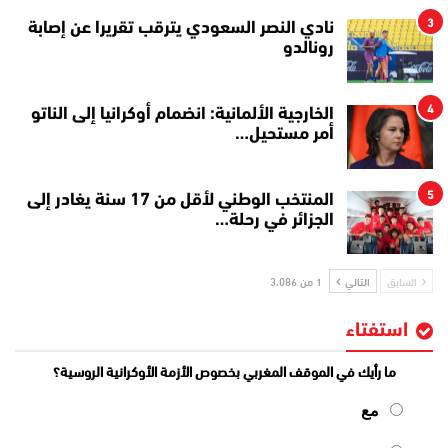
3
نادي النصر السعودي يترقب تقريرا عن إصابة
رونالدو
4
الخارجية الألمانية: انضمام أوكرانيا إلى الناتو
أمر مستحيل…
5
المنتخب الوطني لأقل من 17 سنة يغادر إلى
الجزائر في رحلة…
السابق
التالي
1 من 3٬086
استفتاء
ما رأيك في الموقف المغربي بخصوص الأزمة الأوكرانية الروسية؟
مع