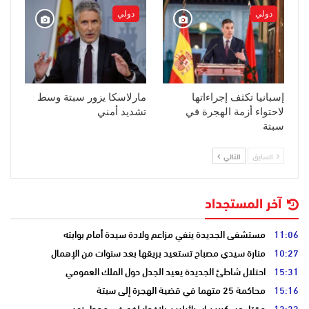
دولي
دولي
إسبانيا تكثف إجراءاتها
مارلاسكا يزور سبتة وسط
لاحتواء أزمة الهجرة في
تشديد أمني
سبتة
السابق
التالي
آخر المستجداد
11:06
مستشفى الجديدة ينفي مزاعم ولادة سيدة أمام بوابته
10:27
منارة سيدي مصباح تستعيد بريقها بعد سنوات من الإهمال
15:31
احتلال شاطئ الجديدة يعيد الجدل حول الملك العمومي
15:16
محاكمة 25 متهما في قضية الهجرة إلى سبتة
13:33
مقتل عسكريين إسرائيليين بانفجار لغم في مجدل زون