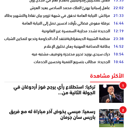
22:02
عاهل إسبانيا يهنئ الملك محمد السادس بعيد العرش
21:33
مراكش: النيابة العامة تحقق في شبهة تزوير بيان نقاط والتشهير بطالب
16:44
عرقلة مفوض قضائي بأولاد احسين تصل إلى النيابة العامة
12:19
الجديدة تشدد محاربة السمسرة غير القانونية
23:38
منظمة الشبيبة الديمقراطيةتنتقد أداء الحكومة وتدعو لتمكين الشباب
14:52
بطاقة الصحافة المهنية رهان تخليق الإعلام
10:54
درك سيدي بوزيد تحرير محتجزة وتوقيف مشتبه فيه
10:46
الجديدة: مطالب بتسريع التنمية وتحسين الخدمات
الأكثر مشاهدة
1
تركيا: استطلاع رأي يرجح فوز أردوغان في
الجولة الثانية من…
2
رسميا: ميسي يخوض آخر مباراة له مع فريق
باريس سان جرمان