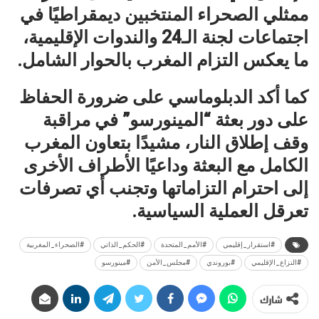
ممثلي الصحراء المنتخبين ديمقراطيًا في
اجتماعات لجنة الـ24 والندوات الإقليمية،
ما يعكس التزام المغرب بالحوار الشامل.
كما أكد الدبلوماسي على ضرورة الحفاظ
على دور بعثة “المينورسو” في مراقبة
وقف إطلاق النار، مشيدًا بتعاون المغرب
الكامل مع البعثة وداعيًا الأطراف الأخرى
إلى احترام التزاماتها وتجنب أي تصرفات
تعرقل العملية السياسية.
#استقرار_إقليمي
#الأمم_المتحدة
#الحكم_الذاتي
#الصحراء_المغربية
#النزاع_الإقليمي
#بوروندي
#مجلس_الأمن
#مينورسو
شارك