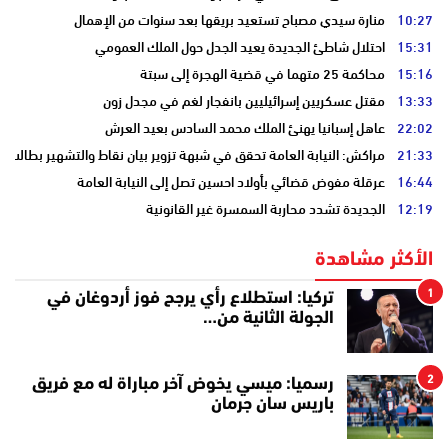
10:27
منارة سيدي مصباح تستعيد بريقها بعد سنوات من الإهمال
15:31
احتلال شاطئ الجديدة يعيد الجدل حول الملك العمومي
15:16
محاكمة 25 متهما في قضية الهجرة إلى سبتة
13:33
مقتل عسكريين إسرائيليين بانفجار لغم في مجدل زون
22:02
عاهل إسبانيا يهنئ الملك محمد السادس بعيد العرش
21:33
مراكش: النيابة العامة تحقق في شبهة تزوير بيان نقاط والتشهير بطالب
16:44
عرقلة مفوض قضائي بأولاد احسين تصل إلى النيابة العامة
12:19
الجديدة تشدد محاربة السمسرة غير القانونية
الأكثر مشاهدة
1
تركيا: استطلاع رأي يرجح فوز أردوغان في
الجولة الثانية من…
2
رسميا: ميسي يخوض آخر مباراة له مع فريق
باريس سان جرمان