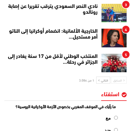
3
نادي النصر السعودي يترقب تقريرا عن إصابة
رونالدو
4
الخارجية الألمانية: انضمام أوكرانيا إلى الناتو
أمر مستحيل…
5
المنتخب الوطني لأقل من 17 سنة يغادر إلى
الجزائر في رحلة…
السابق
التالي
1 من 3٬086
استفتاء
ما رأيك في الموقف المغربي بخصوص الأزمة الأوكرانية الروسية؟
مع
ضد