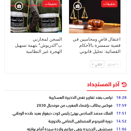
تحقيقات
تحقيقات
اعتقال قاضٍ ومحاميين في
السجن لمخازني
قضية سمسرة بالأحكام
ب”الدريوش” بتهمة تسهيل
القضائية: تحليل قانوني
الهجرة غير النظامية
السابق
التالي
آخر المستجداد
18:28
ترامب يفند تقارير نقص الذخيرة العسكرية
17:59
فوكس يطالب بإقصاء المغرب من مونديال 2030
17:51
الملك محمد السادس يهنئ رئيس كوت ديفوار بعيد بلاده الوطني
14:52
دورة المرحوم المصطفى الصافي بالحوزية
11:06
مستشفى الجديدة ينفي مزاعم ولادة سيدة أمام بوابته