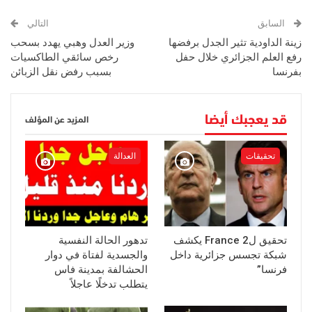
السابق
التالي
زينة الداودية تثير الجدل برفضها
وزير العدل وهبي يهدد بسحب
رفع العلم الجزائري خلال حفل
رخص سائقي الطاكسيات
بفرنسا
بسبب رفض نقل الزبائن
قد يعجبك أيضا
المزيد عن المؤلف
تحقيقات
العدالة
تحقيق لFrance 2 يكشف
تدهور الحالة النفسية
شبكة تجسس جزائرية داخل
والجسدية لفتاة في دوار
فرنسا”
الحشالفة بمدينة فاس
يتطلب تدخلًا عاجلاً