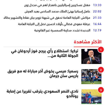
13:33
مقتل عسكريين إسرائيليين بانفجار لغم في مجدل زون
22:02
عاهل إسبانيا يهنئ الملك محمد السادس بعيد العرش
21:33
مراكش: النيابة العامة تحقق في شبهة تزوير بيان نقاط والتشهير بطالب
16:44
عرقلة مفوض قضائي بأولاد احسين تصل إلى النيابة العامة
12:19
الجديدة تشدد محاربة السمسرة غير القانونية
الأكثر مشاهدة
1
تركيا: استطلاع رأي يرجح فوز أردوغان في
الجولة الثانية من…
2
رسميا: ميسي يخوض آخر مباراة له مع فريق
باريس سان جرمان
3
نادي النصر السعودي يترقب تقريرا عن إصابة
رونالدو