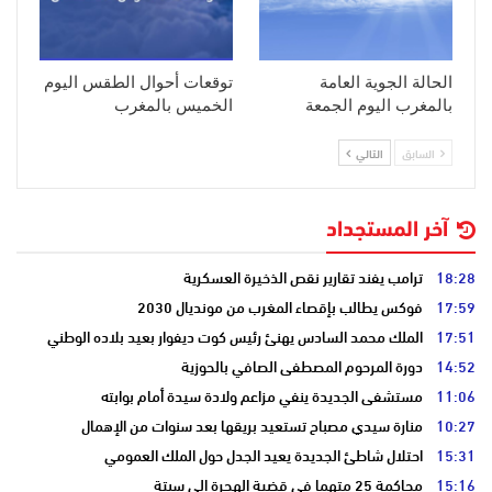
الحالة الجوية العامة
توقعات أحوال الطقس اليوم
بالمغرب اليوم الجمعة
الخميس بالمغرب
السابق
التالي
آخر المستجداد
18:28
ترامب يفند تقارير نقص الذخيرة العسكرية
17:59
فوكس يطالب بإقصاء المغرب من مونديال 2030
17:51
الملك محمد السادس يهنئ رئيس كوت ديفوار بعيد بلاده الوطني
14:52
دورة المرحوم المصطفى الصافي بالحوزية
11:06
مستشفى الجديدة ينفي مزاعم ولادة سيدة أمام بوابته
10:27
منارة سيدي مصباح تستعيد بريقها بعد سنوات من الإهمال
15:31
احتلال شاطئ الجديدة يعيد الجدل حول الملك العمومي
15:16
محاكمة 25 متهما في قضية الهجرة إلى سبتة