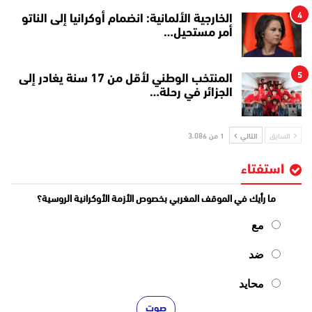
4
الخارجية الألمانية: انضمام أوكرانيا إلى الناتو
أمر مستحيل…
5
المنتخب الوطني لأقل من 17 سنة يغادر إلى
الجزائر في رحلة…
السابق
التالي
1 من 3٬086
استفتاء
ما رأيك في الموقف المغربي بخصوص الأزمة الأوكرانية الروسية؟
مع
ضد
محايد