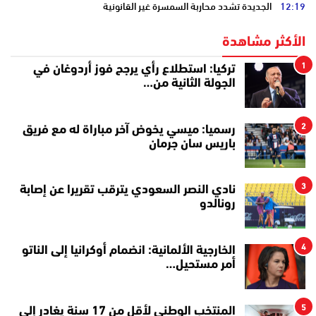
12:19
الجديدة تشدد محاربة السمسرة غير القانونية
الأكثر مشاهدة
1
تركيا: استطلاع رأي يرجح فوز أردوغان في
الجولة الثانية من…
2
رسميا: ميسي يخوض آخر مباراة له مع فريق
باريس سان جرمان
3
نادي النصر السعودي يترقب تقريرا عن إصابة
رونالدو
4
الخارجية الألمانية: انضمام أوكرانيا إلى الناتو
أمر مستحيل…
5
المنتخب الوطني لأقل من 17 سنة يغادر إلى