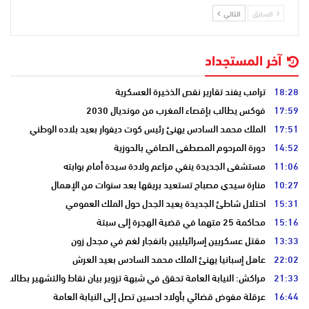
السابق
التالي
آخر المستجداد
18:28
ترامب يفند تقارير نقص الذخيرة العسكرية
17:59
فوكس يطالب بإقصاء المغرب من مونديال 2030
17:51
الملك محمد السادس يهنئ رئيس كوت ديفوار بعيد بلاده الوطني
14:52
دورة المرحوم المصطفى الصافي بالحوزية
11:06
مستشفى الجديدة ينفي مزاعم ولادة سيدة أمام بوابته
10:27
منارة سيدي مصباح تستعيد بريقها بعد سنوات من الإهمال
15:31
احتلال شاطئ الجديدة يعيد الجدل حول الملك العمومي
15:16
محاكمة 25 متهما في قضية الهجرة إلى سبتة
13:33
مقتل عسكريين إسرائيليين بانفجار لغم في مجدل زون
22:02
عاهل إسبانيا يهنئ الملك محمد السادس بعيد العرش
21:33
مراكش: النيابة العامة تحقق في شبهة تزوير بيان نقاط والتشهير بطالب
16:44
عرقلة مفوض قضائي بأولاد احسين تصل إلى النيابة العامة