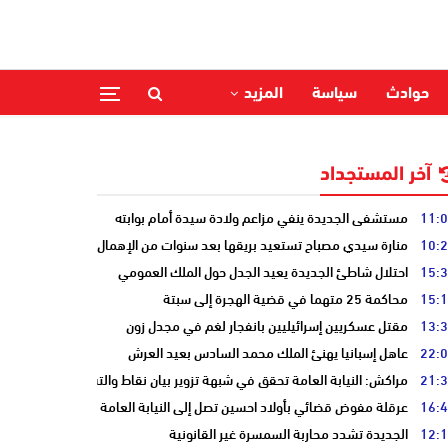
حوادث
سياسة
المزيد
آخر المستجداد
11:
مستشفى الجديدة ينفي مزاعم ولادة سيدة أمام بوابته
10:
منارة سيدي مصباح تستعيد بريقها بعد سنوات من الإهمال
15:
احتلال شاطئ الجديدة يعيد الجدل حول الملك العمومي
15:
محاكمة 25 متهما في قضية الهجرة إلى سبتة
13:
مقتل عسكريين إسرائيليين بانفجار لغم في مجدل زون
22:
عاهل إسبانيا يهنئ الملك محمد السادس بعيد العرش
21:
مراكش: النيابة العامة تحقق في شبهة تزوير بيان نقاط والتشهير بطالب
16:
عرقلة مفوض قضائي بأولاد احسين تصل إلى النيابة العامة
12:
الجديدة تشدد محاربة السمسرة غير القانونية