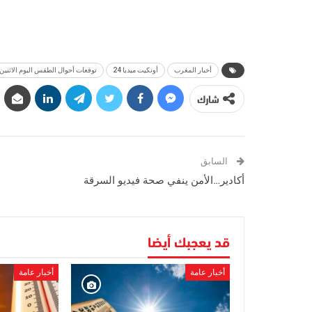
أخبار المغرب
أونكيت ميديا 24
توقعات أحوال الطقس اليوم الاثنين 
شارك
السابق
أكادير…الأمن ينفي صحة فيديو السرقة
قد يعجبك أيضا
أخبار عامة
أخبار عامة