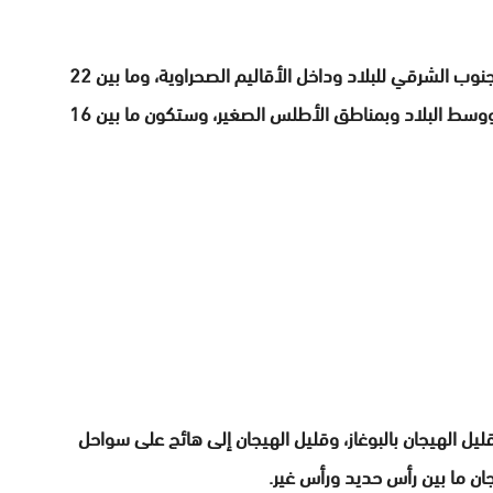
وستتراوح درجات الحرارة الدنيا ما بين 27 و33 درجة بالجنوب الشرقي للبلاد وداخل الأقاليم الصحراوية، وما بين 22
و28 درجة بكل من السهول المتواجدة غرب الأطلس، ووسط البلاد وبمناطق الأطلس الصغير، وستكون ما بين 16
ليل الهيجان بالبوغاز، وقليل الهيجان إلى هائج على سواحل
ان ما بين رأس حديد ورأس غير.