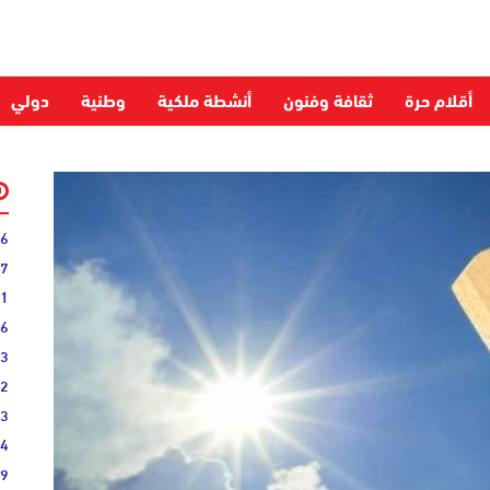
أقلام حرة
ثقافة وفنون
أنشطة ملكية
وطنية
دولي
06
27
31
16
33
02
33
44
19