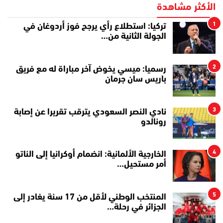
الأكثر مشاهدة
1
تركيا: استطلاع رأي يرجح فوز أردوغان في
الجولة الثانية من…
2
رسميا: ميسي يخوض آخر مباراة له مع فريق
باريس سان جرمان
3
نادي النصر السعودي يترقب تقريرا عن إصابة
رونالدو
4
الخارجية الألمانية: انضمام أوكرانيا إلى الناتو
أمر مستحيل…
5
المنتخب الوطني لأقل من 17 سنة يغادر إلى
الجزائر في رحلة…