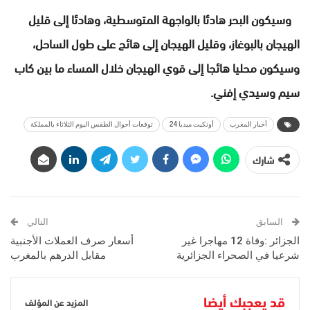
وسيكون البحر هادئا بالواجهة المتوسطية، وهادئا إلى قليل
الهيجان بالبوغاز، وقليل الهيجان إلى هائج على طول الساحل،
وسيكون محليا هائجا إلى قوي الهيجان خلال المساء ما بين كاب
سيم وسيدي إفني.
أخبار المغرب
أونكيت ميديا 24
توقعات أحوال الطقس اليوم الثلاثاء بالمملكة
شارك
السابق
التالي
الجزائر :وفاة 12 مهاجرا غير
أسعار صرف العملات الأجنبية
شرعيا في الصحراء الجزائرية
مقابل الدرهم بالمغرب
قد يعجبك أيضا
المزيد عن المؤلف