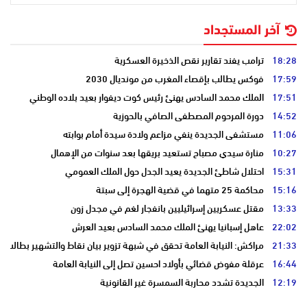
آخر المستجداد
18:28
ترامب يفند تقارير نقص الذخيرة العسكرية
17:59
فوكس يطالب بإقصاء المغرب من مونديال 2030
17:51
الملك محمد السادس يهنئ رئيس كوت ديفوار بعيد بلاده الوطني
14:52
دورة المرحوم المصطفى الصافي بالحوزية
11:06
مستشفى الجديدة ينفي مزاعم ولادة سيدة أمام بوابته
10:27
منارة سيدي مصباح تستعيد بريقها بعد سنوات من الإهمال
15:31
احتلال شاطئ الجديدة يعيد الجدل حول الملك العمومي
15:16
محاكمة 25 متهما في قضية الهجرة إلى سبتة
13:33
مقتل عسكريين إسرائيليين بانفجار لغم في مجدل زون
22:02
عاهل إسبانيا يهنئ الملك محمد السادس بعيد العرش
21:33
مراكش: النيابة العامة تحقق في شبهة تزوير بيان نقاط والتشهير بطالب
16:44
عرقلة مفوض قضائي بأولاد احسين تصل إلى النيابة العامة
12:19
الجديدة تشدد محاربة السمسرة غير القانونية