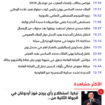
17:59
فوكس يطالب بإقصاء المغرب من مونديال 2030
17:51
الملك محمد السادس يهنئ رئيس كوت ديفوار بعيد بلاده الوطني
14:52
دورة المرحوم المصطفى الصافي بالحوزية
11:06
مستشفى الجديدة ينفي مزاعم ولادة سيدة أمام بوابته
10:27
منارة سيدي مصباح تستعيد بريقها بعد سنوات من الإهمال
15:31
احتلال شاطئ الجديدة يعيد الجدل حول الملك العمومي
15:16
محاكمة 25 متهما في قضية الهجرة إلى سبتة
13:33
مقتل عسكريين إسرائيليين بانفجار لغم في مجدل زون
22:02
عاهل إسبانيا يهنئ الملك محمد السادس بعيد العرش
21:33
مراكش: النيابة العامة تحقق في شبهة تزوير بيان نقاط والتشهير بطالب
16:44
عرقلة مفوض قضائي بأولاد احسين تصل إلى النيابة العامة
12:19
الجديدة تشدد محاربة السمسرة غير القانونية
الأكثر مشاهدة
1
تركيا: استطلاع رأي يرجح فوز أردوغان في
الجولة الثانية من…