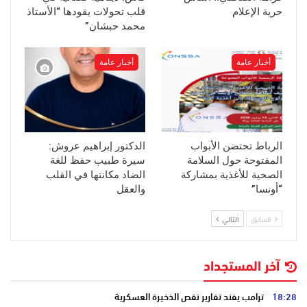
حرية الإعلام
قلب تحولات يقودها “الأستاذ
محمد حبشان”
أخبار عامة
أخبار عامة
الرباط تحتضن الأبواب
الدكتور إبراهيم عروش:
المفتوحة حول السلامة
سيرة طبيب حفظ للغة
الصحية للأغذية بمشاركة
الضاد مكانتها في القلب
“أونسا”
والعقل
السابق
التالي
آخر المستجداد
18:28
ترامب يفند تقارير نقص الذخيرة العسكرية