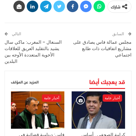
شارك
السابق
التالي
مجلس عمالة فاس يصادق على
السنغال – المغرب: ماكي سال
مشاريع اتفاقيات ذات طابع
يشيد بالتقليد العريق للعلاقات
اجتماعي
الأخوية المتعددة الأوجه بين
البلدين
قد يعجبك أيضا
المزيد عن المؤلف
أخبار عامة
أخبار عامة
كرامة الصحفي.. أساس
فاس: دينامية قضائية في