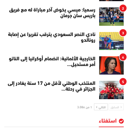
2
رسميا: ميسي يخوض آخر مباراة له مع فريق
باريس سان جرمان
3
نادي النصر السعودي يترقب تقريرا عن إصابة
رونالدو
4
الخارجية الألمانية: انضمام أوكرانيا إلى الناتو
أمر مستحيل…
5
المنتخب الوطني لأقل من 17 سنة يغادر إلى
الجزائر في رحلة…
السابق
التالي
1 من 3٬086
استفتاء