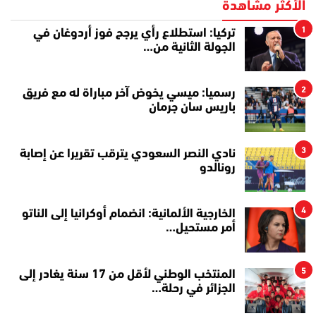
الأكثر مشاهدة
1
تركيا: استطلاع رأي يرجح فوز أردوغان في
الجولة الثانية من…
2
رسميا: ميسي يخوض آخر مباراة له مع فريق
باريس سان جرمان
3
نادي النصر السعودي يترقب تقريرا عن إصابة
رونالدو
4
الخارجية الألمانية: انضمام أوكرانيا إلى الناتو
أمر مستحيل…
5
المنتخب الوطني لأقل من 17 سنة يغادر إلى
الجزائر في رحلة…