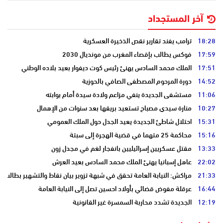
آخر المستجداد
18:28
ترامب يفند تقارير نقص الذخيرة العسكرية
17:59
فوكس يطالب بإقصاء المغرب من مونديال 2030
17:51
الملك محمد السادس يهنئ رئيس كوت ديفوار بعيد بلاده الوطني
14:52
دورة المرحوم المصطفى الصافي بالحوزية
11:06
مستشفى الجديدة ينفي مزاعم ولادة سيدة أمام بوابته
10:27
منارة سيدي مصباح تستعيد بريقها بعد سنوات من الإهمال
15:31
احتلال شاطئ الجديدة يعيد الجدل حول الملك العمومي
15:16
محاكمة 25 متهما في قضية الهجرة إلى سبتة
13:33
مقتل عسكريين إسرائيليين بانفجار لغم في مجدل زون
22:02
عاهل إسبانيا يهنئ الملك محمد السادس بعيد العرش
21:33
مراكش: النيابة العامة تحقق في شبهة تزوير بيان نقاط والتشهير بطالب
16:44
عرقلة مفوض قضائي بأولاد احسين تصل إلى النيابة العامة
12:19
الجديدة تشدد محاربة السمسرة غير القانونية