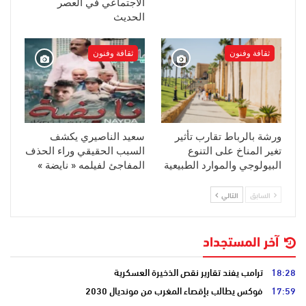
الاجتماعي في العصر
الحديث
ثقافة وفنون
ثقافة وفنون
ورشة بالرباط تقارب تأثير
سعيد الناصيري يكشف
تغير المناخ على التنوع
السبب الحقيقي وراء الحذف
البيولوجي والموارد الطبيعية
المفاجئ لفيلمه « نايضة »
السابق
التالي
آخر المستجداد
18:28
ترامب يفند تقارير نقص الذخيرة العسكرية
17:59
فوكس يطالب بإقصاء المغرب من مونديال 2030