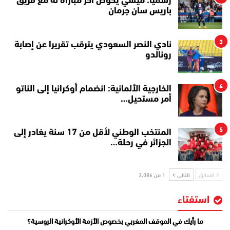
رسميا: ميسي يخوض آخر مباراة له مع فريق
باريس سان جرمان
3
نادي النصر السعودي يترقب تقريرا عن إصابة
رونالدو
4
الخارجية الألمانية: انضمام أوكرانيا إلى الناتو
أمر مستحيل…
5
المنتخب الوطني لأقل من 17 سنة يغادر إلى
الجزائر في رحلة…
السابق
التالي
1 من 3٬086
استفتاء
ما رأيك في الموقف المغربي بخصوص الأزمة الأوكرانية الروسية؟