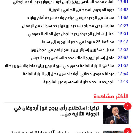
17:51
الملك محمد السادس يهنئ رئيس كوت ديفوار بعيد بلاده الوطني
14:52
دورة المرحوم المصطفى الصافي بالحوزية
11:06
مستشفى الجديدة ينفي مزاعم ولادة سيدة أمام بوابته
10:27
منارة سيدي مصباح تستعيد بريقها بعد سنوات من الإهمال
15:31
احتلال شاطئ الجديدة يعيد الجدل حول الملك العمومي
15:16
محاكمة 25 متهما في قضية الهجرة إلى سبتة
13:33
مقتل عسكريين إسرائيليين بانفجار لغم في مجدل زون
22:02
عاهل إسبانيا يهنئ الملك محمد السادس بعيد العرش
21:33
مراكش: النيابة العامة تحقق في شبهة تزوير بيان نقاط والتشهير بطالب
16:44
عرقلة مفوض قضائي بأولاد احسين تصل إلى النيابة العامة
12:19
الجديدة تشدد محاربة السمسرة غير القانونية
الأكثر مشاهدة
1
تركيا: استطلاع رأي يرجح فوز أردوغان في
الجولة الثانية من…
2