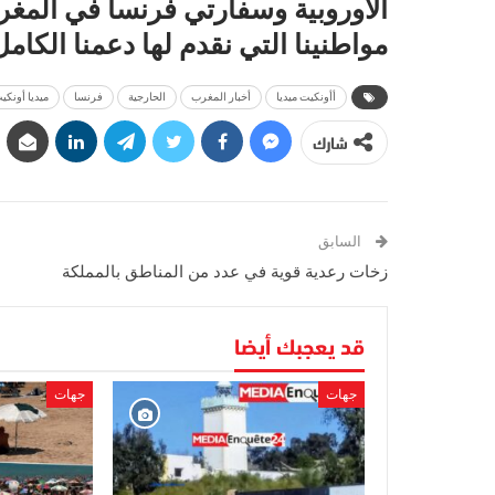
الأوروبية وسفارتي فرنسا في المغر
مواطنينا التي نقدم لها دعمنا الكامل
أأونكيت ميديا
أخبار المغرب
الحارجية
فرنسا
ميديا أونكي
شارك
السابق
زخات رعدية قوية في عدد من المناطق بالمملكة
قد يعجبك أيضا
جهات
جهات