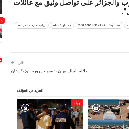
ب والجزائر على تواصل وثيق مع عائلات
”.
5
ت
ميديا أونكيت 24 mediaenquete24
ميديا اونكيت 24
وزارة الخارجية الفرنسية
التالي
م
جلالة الملك يهنئ رئيس جمهورية أوزبكستان
المزيد عن المؤلف
جهات