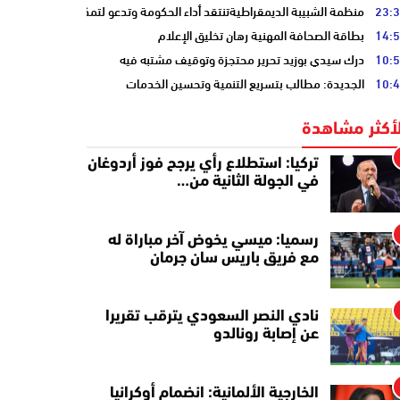
23:
منظمة الشبيبة الديمقراطيةتنتقد أداء الحكومة وتدعو لتمكين الشباب
14:
بطاقة الصحافة المهنية رهان تخليق الإعلام
10:
درك سيدي بوزيد تحرير محتجزة وتوقيف مشتبه فيه
10:
الجديدة: مطالب بتسريع التنمية وتحسين الخدمات
لأكثر مشاهدة
تركيا: استطلاع رأي يرجح فوز أردوغان
في الجولة الثانية من…
رسميا: ميسي يخوض آخر مباراة له
مع فريق باريس سان جرمان
نادي النصر السعودي يترقب تقريرا
عن إصابة رونالدو
الخارجية الألمانية: انضمام أوكرانيا