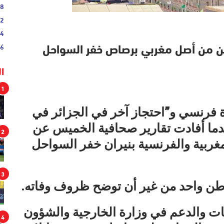
38
52
54
46
ن من أصل مغربي برصاص خفر السواحل
ا
1
ة فرنسي و”احتجاز آخر في الجزائر في
دما أفادت تقارير صحافية الخميس عن
2
غربية والفرنسية بنيران خفر السواحل
3
اطن واحد من غير أن توضح ظروف وفاته.
مات والدعم في وزارة الخارجية والشؤون
4