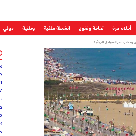
أقلام حرة
ثقافة وفنون
أنشطة ملكية
وطنية
دولي
برصاص خفر السواحل الجزائري
06
27
31
16
33
02
33
44
19