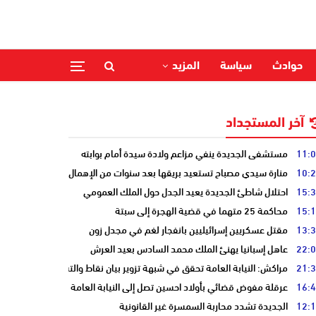
حوادث
سياسة
المزيد
آخر المستجداد
11:
مستشفى الجديدة ينفي مزاعم ولادة سيدة أمام بوابته
10:
منارة سيدي مصباح تستعيد بريقها بعد سنوات من الإهمال
15:
احتلال شاطئ الجديدة يعيد الجدل حول الملك العمومي
15:
محاكمة 25 متهما في قضية الهجرة إلى سبتة
13:
مقتل عسكريين إسرائيليين بانفجار لغم في مجدل زون
22:
عاهل إسبانيا يهنئ الملك محمد السادس بعيد العرش
21:
مراكش: النيابة العامة تحقق في شبهة تزوير بيان نقاط والتشهير بطالب
16:
عرقلة مفوض قضائي بأولاد احسين تصل إلى النيابة العامة
12:
الجديدة تشدد محاربة السمسرة غير القانونية