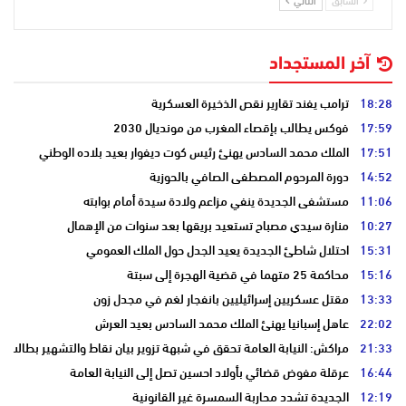
السابق
التالي
آخر المستجداد
18:28
ترامب يفند تقارير نقص الذخيرة العسكرية
17:59
فوكس يطالب بإقصاء المغرب من مونديال 2030
17:51
الملك محمد السادس يهنئ رئيس كوت ديفوار بعيد بلاده الوطني
14:52
دورة المرحوم المصطفى الصافي بالحوزية
11:06
مستشفى الجديدة ينفي مزاعم ولادة سيدة أمام بوابته
10:27
منارة سيدي مصباح تستعيد بريقها بعد سنوات من الإهمال
15:31
احتلال شاطئ الجديدة يعيد الجدل حول الملك العمومي
15:16
محاكمة 25 متهما في قضية الهجرة إلى سبتة
13:33
مقتل عسكريين إسرائيليين بانفجار لغم في مجدل زون
22:02
عاهل إسبانيا يهنئ الملك محمد السادس بعيد العرش
21:33
مراكش: النيابة العامة تحقق في شبهة تزوير بيان نقاط والتشهير بطالب
16:44
عرقلة مفوض قضائي بأولاد احسين تصل إلى النيابة العامة
12:19
الجديدة تشدد محاربة السمسرة غير القانونية