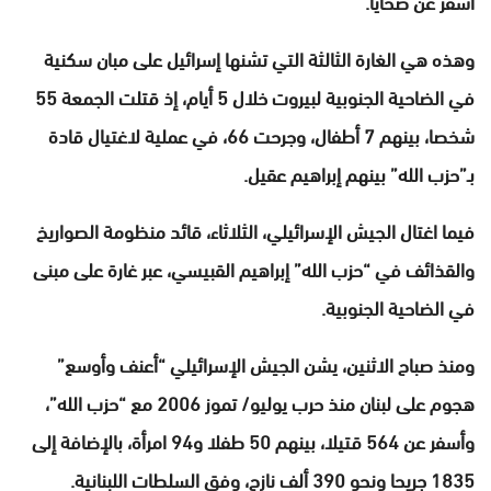
أسفر عن ضحايا.
وهذه هي الغارة الثالثة التي تشنها إسرائيل على مبان سكنية
في الضاحية الجنوبية لبيروت خلال 5 أيام، إذ قتلت الجمعة 55
شخصا، بينهم 7 أطفال، وجرحت 66، في عملية لاغتيال قادة
بـ”حزب الله” بينهم إبراهيم عقيل.
فيما اغتال الجيش الإسرائيلي، الثلاثاء، قائد منظومة الصواريخ
والقذائف في “حزب الله” إبراهيم القبيسي، عبر غارة على مبنى
في الضاحية الجنوبية.
ومنذ صباح الاثنين، يشن الجيش الإسرائيلي “أعنف وأوسع”
هجوم على لبنان منذ حرب يوليو/ تموز 2006 مع “حزب الله”،
وأسفر عن 564 قتيلا، بينهم 50 طفلا و94 امرأة، بالإضافة إلى
1835 جريحا ونحو 390 ألف نازح، وفق السلطات اللبنانية.