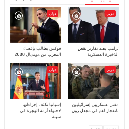
دولي
دولي
ترامب يفند تقارير نقص
فوكس يطالب بإقصاء
الذخيرة العسكرية
المغرب من مونديال 2030
دولي
دولي
مقتل عسكريين إسرائيليين
إسبانيا تكثف إجراءاتها
بانفجار لغم في مجدل زون
لاحتواء أزمة الهجرة في
سبتة