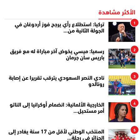
الأكثر مشاهدة
1
تركيا: استطلاع رأي يرجح فوز أردوغان في
الجولة الثانية من…
2
رسميا: ميسي يخوض آخر مباراة له مع فريق
باريس سان جرمان
3
نادي النصر السعودي يترقب تقريرا عن إصابة
رونالدو
4
الخارجية الألمانية: انضمام أوكرانيا إلى الناتو
أمر مستحيل…
5
المنتخب الوطني لأقل من 17 سنة يغادر إلى
الجزائر في رحلة…