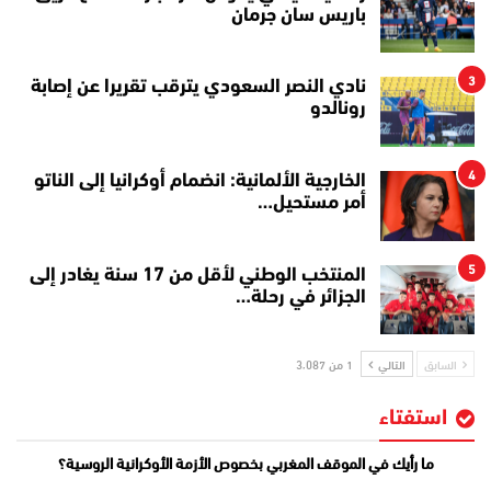
باريس سان جرمان
3
نادي النصر السعودي يترقب تقريرا عن إصابة
رونالدو
4
الخارجية الألمانية: انضمام أوكرانيا إلى الناتو
أمر مستحيل…
5
المنتخب الوطني لأقل من 17 سنة يغادر إلى
الجزائر في رحلة…
السابق
التالي
1 من 3٬087
استفتاء
ما رأيك في الموقف المغربي بخصوص الأزمة الأوكرانية الروسية؟