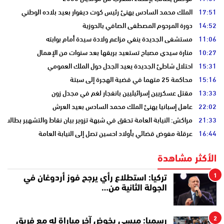
17:51
الملك محمد السادس يهنئ رئيس كوت ديفوار بعيد بلاده الوطني
14:52
دورة المرحوم المصطفى الصافي بالحوزية
11:06
مستشفى الجديدة ينفي مزاعم ولادة سيدة أمام بوابته
10:27
منارة سيدي مصباح تستعيد بريقها بعد سنوات من الإهمال
15:31
احتلال شاطئ الجديدة يعيد الجدل حول الملك العمومي
15:16
محاكمة 25 متهما في قضية الهجرة إلى سبتة
13:33
مقتل عسكريين إسرائيليين بانفجار لغم في مجدل زون
22:02
عاهل إسبانيا يهنئ الملك محمد السادس بعيد العرش
21:33
مراكش: النيابة العامة تحقق في شبهة تزوير بيان نقاط والتشهير بطالب
16:44
عرقلة مفوض قضائي بأولاد احسين تصل إلى النيابة العامة
الأكثر مشاهدة
1
تركيا: استطلاع رأي يرجح فوز أردوغان في
الجولة الثانية من…
2
رسميا: ميسي يخوض آخر مباراة له مع فريق