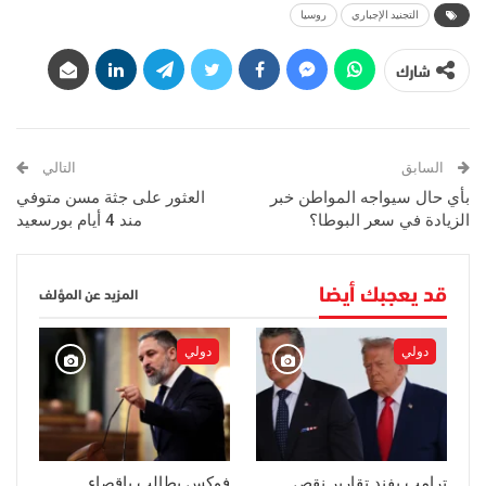
التجنيد الإجباري
روسيا
شارك
السابق
التالي
بأي حال سيواجه المواطن خبر
العثور على جثة مسن متوفي
الزيادة في سعر البوطا؟
مند 4 أيام بورسعيد
قد يعجبك أيضا
المزيد عن المؤلف
دولي
دولي
ترامب يفند تقارير نقص
فوكس يطالب بإقصاء