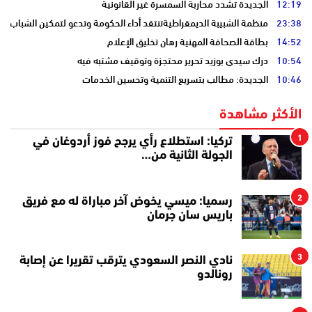
12:19
الجديدة تشدد محاربة السمسرة غير القانونية
23:38
منظمة الشبيبة الديمقراطيةتنتقد أداء الحكومة وتدعو لتمكين الشباب
14:52
بطاقة الصحافة المهنية رهان تخليق الإعلام
10:54
درك سيدي بوزيد تحرير محتجزة وتوقيف مشتبه فيه
10:46
الجديدة: مطالب بتسريع التنمية وتحسين الخدمات
الأكثر مشاهدة
1
تركيا: استطلاع رأي يرجح فوز أردوغان في
الجولة الثانية من…
2
رسميا: ميسي يخوض آخر مباراة له مع فريق
باريس سان جرمان
3
نادي النصر السعودي يترقب تقريرا عن إصابة
رونالدو