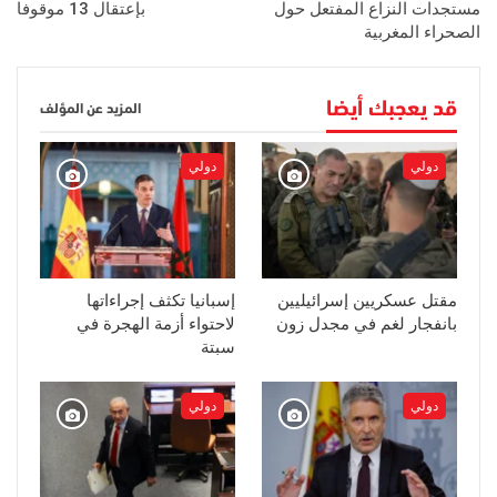
مستجدات النزاع المفتعل حول
بإعتقال 13 موقوفا
الصحراء المغربية
قد يعجبك أيضا
المزيد عن المؤلف
دولي
دولي
مقتل عسكريين إسرائيليين
إسبانيا تكثف إجراءاتها
بانفجار لغم في مجدل زون
لاحتواء أزمة الهجرة في
سبتة
دولي
دولي