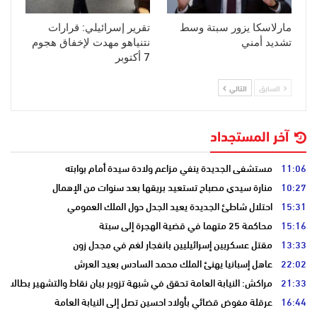
مارلاسكا يزور سبتة وسط
تقرير إسرائيلي: قرارات
تشديد أمني
نتنياهو مهدت لإخفاق هجوم
7 أكتوبر
السابق
التالي
آخر المستجداد
11:06
مستشفى الجديدة ينفي مزاعم ولادة سيدة أمام بوابته
10:27
منارة سيدي مصباح تستعيد بريقها بعد سنوات من الإهمال
15:31
احتلال شاطئ الجديدة يعيد الجدل حول الملك العمومي
15:16
محاكمة 25 متهما في قضية الهجرة إلى سبتة
13:33
مقتل عسكريين إسرائيليين بانفجار لغم في مجدل زون
22:02
عاهل إسبانيا يهنئ الملك محمد السادس بعيد العرش
21:33
مراكش: النيابة العامة تحقق في شبهة تزوير بيان نقاط والتشهير بطالب
16:44
عرقلة مفوض قضائي بأولاد احسين تصل إلى النيابة العامة