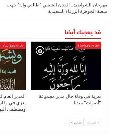
مهرجان الشواطئ.. الفنان الشعبي “طالبي وان” يلهب
منصة الجوهرة الزرقاء السعيدية
قد يعجبك أيضا
تعزية ومواساة
تعزية ومواساة
تعزية في وفاة خال مدير مجموعة
المدير العام 
“أصوات” ميديا
يعزي في وفاة 
ومصطفى الي
السابق
التالي