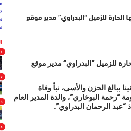
38
52
 الحارة للزميل “البدراوي” مدير موقع
54
46
ا
1
بتعازيها الحارة للزميل “البدراوي” مدير موقع
2
ا ببالغ الحزن والأسى، نبأ وفاة
ة “رحمة البوخاري”، والدة المدير العام
3
ذ “عبد الرحمان البدراوي”.
4