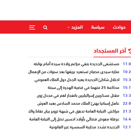
حوادث
سياسة
المزيد
آخر المستجداد
11:
مستشفى الجديدة ينفي مزاعم ولادة سيدة أمام بوابته
10:
منارة سيدي مصباح تستعيد بريقها بعد سنوات من الإهمال
15:
احتلال شاطئ الجديدة يعيد الجدل حول الملك العمومي
15:
محاكمة 25 متهما في قضية الهجرة إلى سبتة
13:
مقتل عسكريين إسرائيليين بانفجار لغم في مجدل زون
22:
عاهل إسبانيا يهنئ الملك محمد السادس بعيد العرش
21:
مراكش: النيابة العامة تحقق في شبهة تزوير بيان نقاط والتشهير بطالب
16:
عرقلة مفوض قضائي بأولاد احسين تصل إلى النيابة العامة
12:
الجديدة تشدد محاربة السمسرة غير القانونية