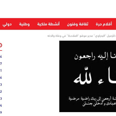
أقلام حرة
ثقافة وفنون
أنشطة ملكية
وطنية
دولي
 للزميل “البدراوي” مدير موقع “الملاحظ” في وفاة والدته
06
27
31
16
33
02
33
44
19