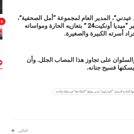
د عيدني”، المدير العام لمجموعة “أمل الصحفية”،
5
أصالة عن نفسه، ونيابة عن طاقم وهيئة تحرير “ميديا أونكيت24 ” بتعازيه الحارة ومواساته
راد أسرته الكبيرة والصغيرة.
والسلوان على تجاوز هذا المصاب الجلل.
وأن
سكنها فسيح جنانه.
م
ها الحارة للزميل “البدراوي” مدير موقع “الملاحظ” في وفاة والدته
التالي