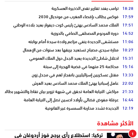
18:28
ترامب يفند تقارير نقص الذخيرة العسكرية
17:59
فوكس يطالب بإقصاء المغرب من مونديال 2030
17:51
الملك محمد السادس يهنئ رئيس كوت ديفوار بعيد بلاده الوطني
14:52
دورة المرحوم المصطفى الصافي بالحوزية
11:06
مستشفى الجديدة ينفي مزاعم ولادة سيدة أمام بوابته
10:27
منارة سيدي مصباح تستعيد بريقها بعد سنوات من الإهمال
15:31
احتلال شاطئ الجديدة يعيد الجدل حول الملك العمومي
15:16
محاكمة 25 متهما في قضية الهجرة إلى سبتة
13:33
مقتل عسكريين إسرائيليين بانفجار لغم في مجدل زون
22:02
عاهل إسبانيا يهنئ الملك محمد السادس بعيد العرش
21:33
مراكش: النيابة العامة تحقق في شبهة تزوير بيان نقاط والتشهير بطالب
16:44
عرقلة مفوض قضائي بأولاد احسين تصل إلى النيابة العامة
12:19
الجديدة تشدد محاربة السمسرة غير القانونية
الأكثر مشاهدة
1
تركيا: استطلاع رأي يرجح فوز أردوغان في