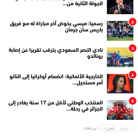
الجولة الثانية من…
2
رسميا: ميسي يخوض آخر مباراة له مع فريق
باريس سان جرمان
3
نادي النصر السعودي يترقب تقريرا عن إصابة
رونالدو
4
الخارجية الألمانية: انضمام أوكرانيا إلى الناتو
أمر مستحيل…
5
المنتخب الوطني لأقل من 17 سنة يغادر إلى
الجزائر في رحلة…
السابق
التالي
1 من 3٬086