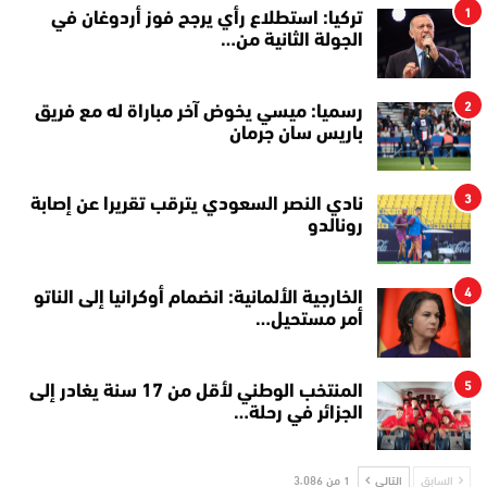
1
تركيا: استطلاع رأي يرجح فوز أردوغان في
الجولة الثانية من…
2
رسميا: ميسي يخوض آخر مباراة له مع فريق
باريس سان جرمان
3
نادي النصر السعودي يترقب تقريرا عن إصابة
رونالدو
4
الخارجية الألمانية: انضمام أوكرانيا إلى الناتو
أمر مستحيل…
5
المنتخب الوطني لأقل من 17 سنة يغادر إلى
الجزائر في رحلة…
السابق
التالي
1 من 3٬086