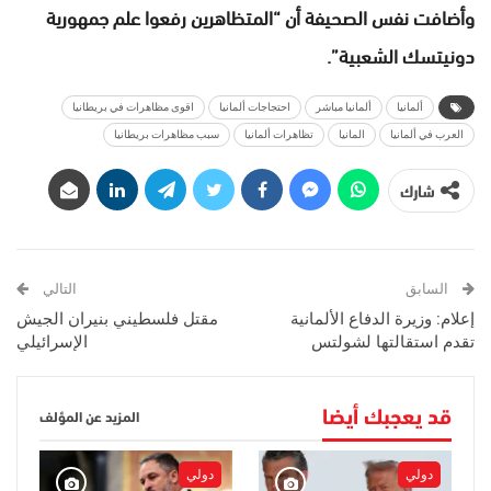
وأضافت نفس الصحيفة أن “المتظاهرين رفعوا علم جمهورية
دونيتسك الشعبية”.
ألمانيا
ألمانيا مباشر
احتجاجات ألمانيا
اقوى مظاهرات في بريطانيا
العرب في ألمانيا
المانيا
تظاهرات ألمانيا
سبب مظاهرات بريطانيا
شارك
السابق
التالي
إعلام: وزيرة الدفاع الألمانية
مقتل فلسطيني بنيران الجيش
تقدم استقالتها لشولتس
الإسرائيلي
قد يعجبك أيضا
المزيد عن المؤلف
دولي
دولي