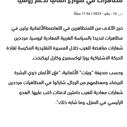
مظاهرات في شوارع ألمانيا لدعم روسيا
في
16 - يناير - 2023 | 11:54 صباحًا
خرج الآلاف من اللمتظاهرين في اللعاصمةالألمانية برلين في
مظاهرات تنديدا بالسياسة الغربية المعادية لروسيا، مرددين
شعارات مناهضة للغرب خلال المسيرة التقليدية المكرسة لقادة
الحركة الاشتراكية روزا لوكسمبرغ وكارل ليبكنخت.
وحسب صحيفة “ويلت” الألمانية، “فإن الألمان ذوي البشرة
البيضاء، ومعظمهم من الرجال، شاركوا في المظاهرات مرددين
شعارات معادية للغرب حاملين لافتات كتب عليها: العدو
الرئيسي في المنزل، وما شابه ذلك”.