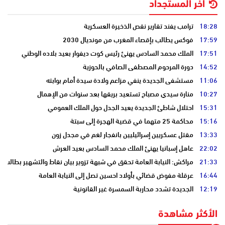
آخر المستجداد
18:28
ترامب يفند تقارير نقص الذخيرة العسكرية
17:59
فوكس يطالب بإقصاء المغرب من مونديال 2030
17:51
الملك محمد السادس يهنئ رئيس كوت ديفوار بعيد بلاده الوطني
14:52
دورة المرحوم المصطفى الصافي بالحوزية
11:06
مستشفى الجديدة ينفي مزاعم ولادة سيدة أمام بوابته
10:27
منارة سيدي مصباح تستعيد بريقها بعد سنوات من الإهمال
15:31
احتلال شاطئ الجديدة يعيد الجدل حول الملك العمومي
15:16
محاكمة 25 متهما في قضية الهجرة إلى سبتة
13:33
مقتل عسكريين إسرائيليين بانفجار لغم في مجدل زون
22:02
عاهل إسبانيا يهنئ الملك محمد السادس بعيد العرش
21:33
مراكش: النيابة العامة تحقق في شبهة تزوير بيان نقاط والتشهير بطالب
16:44
عرقلة مفوض قضائي بأولاد احسين تصل إلى النيابة العامة
12:19
الجديدة تشدد محاربة السمسرة غير القانونية
الأكثر مشاهدة