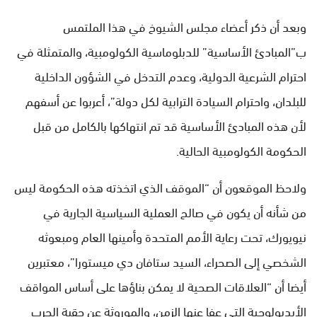
وبعد أن ذكر أعضاء مجلس الشيوخ في هذا الملتمس
ب”المبادئ الأساسية” للدبلوماسية الكولومبية، والمتمثلة في
احترام الشرعية الدولية، وعدم التدخل في الشؤون الداخلية
للبلدان، واحترام السيادة الترابية لكل دولة”، أعربوا عن أسفهم
لأن هذه المبادئ الأساسية قد تم انتهاكها بالكامل من قبل
الحكومة الكولومبية الحالية.
ولاحظ الموقعون أن “الموقف الذي اتخذته هذه الحكومة ليس
من شأنه أن يكون في صالح العملية السياسية الجارية في
نيويورك، تحت رعاية الأمم المتحدة وأمينها العام ومبعوثه
الشخصي إلى الصحراء، السيد ستافان دي ميستورا”، معتبرين
أيضا أن “العلاقات الصحية لا يمكن بناؤها على أساس المواقف
الأيديولوجية التي عفا عنها الزمن، والموروثة عن حقبة الحرب