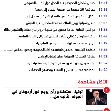
15:31
احتلال شاطئ الجديدة يعيد الجدل حول الملك العمومي
15:16
محاكمة 25 متهما في قضية الهجرة إلى سبتة
13:33
مقتل عسكريين إسرائيليين بانفجار لغم في مجدل زون
22:02
عاهل إسبانيا يهنئ الملك محمد السادس بعيد العرش
21:33
مراكش: النيابة العامة تحقق في شبهة تزوير بيان نقاط والتشهير بطالب
16:44
عرقلة مفوض قضائي بأولاد احسين تصل إلى النيابة العامة
12:19
الجديدة تشدد محاربة السمسرة غير القانونية
23:38
منظمة الشبيبة الديمقراطيةتنتقد أداء الحكومة وتدعو لتمكين الشباب
14:52
بطاقة الصحافة المهنية رهان تخليق الإعلام
10:54
درك سيدي بوزيد تحرير محتجزة وتوقيف مشتبه فيه
10:46
الجديدة: مطالب بتسريع التنمية وتحسين الخدمات
الأكثر مشاهدة
1
تركيا: استطلاع رأي يرجح فوز أردوغان في
الجولة الثانية من…