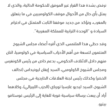
نرفض بشدة هذا القرار غير الموفق للحكومة الحالية، والذي لا
يمثل بأي حال من الأحوال موقف الكولومبيين في ما يتعلق
بالمغرب، ونؤكد من جديد موقفنا الثابت المتمثل في احترام
السيادة و “الوحدة الترابية للمملكة المغربية”.
وقد حظي هذا الملتمس، الذي أقره أعضاء مجلس الشيوخ
المنتمون لتسعة من أهم الأحزاب السياسية في كولومبيا، اثنان
منهم داخل الائتلاف الحكومي، بدعم خاص من رئيس الكونغرس
ومجلس الشيوخ الكولومبي، السيد إيفان ليونيداس (تحالف
الخضر) وكذلك رئيس لجنة العلاقات الخارجية في مجلس
الشيوخ، السيد ليديو غارسيا تورباي (الحزب الليبرالي)، وكلاهما
أراد أن يبعث برسالة سياسية قوية للغاية إلى الرئيس غوستافو
بيترو.