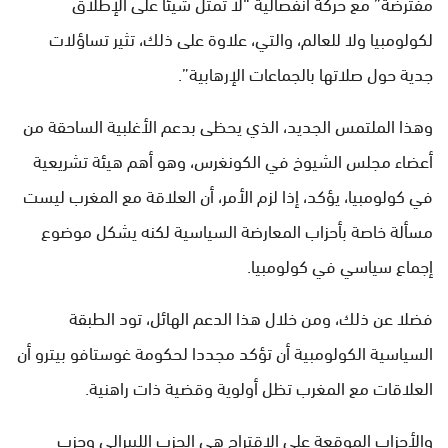
مفترضة” مع حركة انفصالية “لا تمثل شيئا على الإطلاق
لكولومبيا ولا للعالم، والتي، علاوة على ذلك، تثير تساؤلات
جدية حول صلاتها بالجماعات الإرهابية”.
وهذا الملتمس الجديد، الذي يحظى بدعم الأغلبية الساحقة من
أعضاء مجلس الشيوخ في الكونغرس، وهو أهم هيئة تشريعية
في كولومبيا، يؤكد، إذا لزم الأمر، أن العلاقة مع المغرب ليست
مسألة خاصة بأحزاب المعارضة السياسية لكنه يشكل موضوع
إجماع سياسي في كولومبيا.
فضلا عن ذلك، ومن خلال هذا الدعم الهائل، تود الطبقة
السياسية الكولومبية أن تؤكد مجددا لحكومة غوستافو بيترو أن
العلاقات مع المغرب تظل أولوية وقضية ذات راهنية.
والأحزاب الموقعة على الاقتراح هي الحزب الليبرالي وحزب