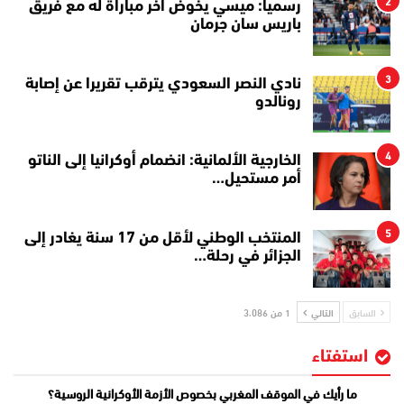
2
رسميا: ميسي يخوض آخر مباراة له مع فريق
باريس سان جرمان
3
نادي النصر السعودي يترقب تقريرا عن إصابة
رونالدو
4
الخارجية الألمانية: انضمام أوكرانيا إلى الناتو
أمر مستحيل…
5
المنتخب الوطني لأقل من 17 سنة يغادر إلى
الجزائر في رحلة…
السابق
التالي
1 من 3٬086
استفتاء
ما رأيك في الموقف المغربي بخصوص الأزمة الأوكرانية الروسية؟