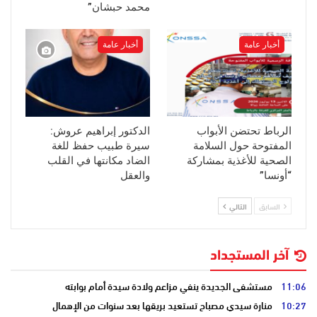
محمد حبشان”
أخبار عامة
أخبار عامة
الرباط تحتضن الأبواب
الدكتور إبراهيم عروش:
المفتوحة حول السلامة
سيرة طبيب حفظ للغة
الصحية للأغذية بمشاركة
الضاد مكانتها في القلب
“أونسا”
والعقل
السابق
التالي
آخر المستجداد
11:06
مستشفى الجديدة ينفي مزاعم ولادة سيدة أمام بوابته
10:27
منارة سيدي مصباح تستعيد بريقها بعد سنوات من الإهمال