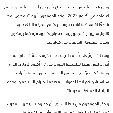
وفي هذا الملتمس الجديد، الذي يأتي في أعقاب ملتمس آخر تم
اعتماده في أكتوبر 2022، يؤكد الموقعون أنهم “يرفضون رفضًا
قاطعًا إقامة “علاقات دبلوماسية” مع الحركة الانفصالية
(البوليساريو) و ”الجمهورية الصحراوية” الوهمية كما يرفضون
وجود “سفيرها” المزعوم في كولومبيا.
وسجلت الوثيقة “نأسف لأن هذه الحكومة أصمّت آذانها مرة
أخرى، ليس فقط لملتمسنا المؤرخ في 19 أكتوبر 2022، الذي
وقعه 63 عضوًا في مجلس الشيوخ، يمثلون تسعة أحزاب
سياسية، ولكن أيضًا لدعواتنا العديدة لاحترام السيادة والوحدة
الترابية للمملكة المغربية”.
و ذكر الموقعون في هذا السياق بأن كولومبيا تربطها بالمغرب
“صداقة تمتد لنصف قرن من الزمن وأن المملكة حليف