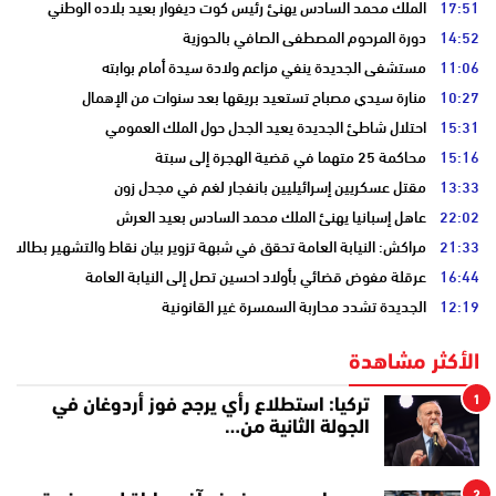
17:51
الملك محمد السادس يهنئ رئيس كوت ديفوار بعيد بلاده الوطني
14:52
دورة المرحوم المصطفى الصافي بالحوزية
11:06
مستشفى الجديدة ينفي مزاعم ولادة سيدة أمام بوابته
10:27
منارة سيدي مصباح تستعيد بريقها بعد سنوات من الإهمال
15:31
احتلال شاطئ الجديدة يعيد الجدل حول الملك العمومي
15:16
محاكمة 25 متهما في قضية الهجرة إلى سبتة
13:33
مقتل عسكريين إسرائيليين بانفجار لغم في مجدل زون
22:02
عاهل إسبانيا يهنئ الملك محمد السادس بعيد العرش
21:33
مراكش: النيابة العامة تحقق في شبهة تزوير بيان نقاط والتشهير بطالب
16:44
عرقلة مفوض قضائي بأولاد احسين تصل إلى النيابة العامة
12:19
الجديدة تشدد محاربة السمسرة غير القانونية
الأكثر مشاهدة
1
تركيا: استطلاع رأي يرجح فوز أردوغان في
الجولة الثانية من…
2