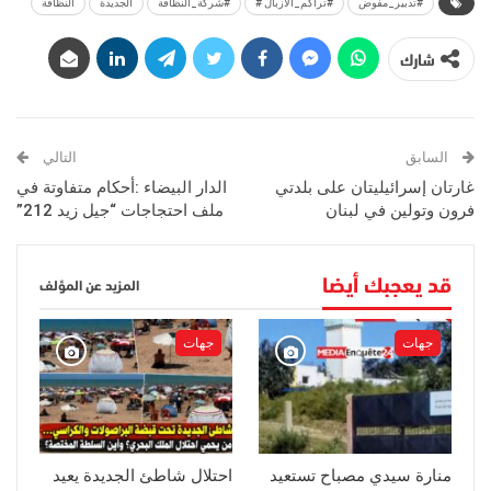
#تدبير_مفوض
#تراكم_الأزبال #
#شركة_النظافة
الجديدة
النظافة
شارك
السابق
التالي
غارتان إسرائيليتان على بلدتي
الدار البيضاء :أحكام متفاوتة في
فرون وتولين في لبنان
ملف احتجاجات “جيل زيد 212”
قد يعجبك أيضا
المزيد عن المؤلف
جهات
جهات
منارة سيدي مصباح تستعيد
احتلال شاطئ الجديدة يعيد