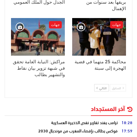
بريقها بعد سنوات من
الجدل حول الملك العمومي
الإهمال
جهات
جهات
محاكمة 25 متهما في قضية
مراكش: النيابة العامة تحقق
الهجرة إلى سبتة
في شبهة تزوير بيان نقاط
والتشهير بطالب
السابق
التالي
آخر المستجداد
18:28
ترامب يفند تقارير نقص الذخيرة العسكرية
17:59
فوكس يطالب بإقصاء المغرب من مونديال 2030