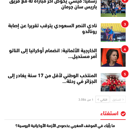
رسميا: ميسي يخوض آخر مباراة له مع فريق
باريس سان جرمان
3
نادي النصر السعودي يترقب تقريرا عن إصابة
رونالدو
4
الخارجية الألمانية: انضمام أوكرانيا إلى الناتو
أمر مستحيل…
5
المنتخب الوطني لأقل من 17 سنة يغادر إلى
الجزائر في رحلة…
السابق
التالي
1 من 3٬086
استفتاء
ما رأيك في الموقف المغربي بخصوص الأزمة الأوكرانية الروسية؟