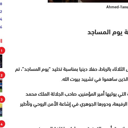
38
Ahmed-Taou
52
54
46
بة يوم المساجد
ا
1
اثاء بالرباط، حفلا دينيا بمناسبة تخليد “يوم المساجد”، تم
2
 الذين ساهموا في تشييد بيوت الله.
التي يوليها أمير المؤمنين، صاحب الجلالة الملك محمد
3
 الرفيعة، ودورها الجوهري في إشاعة الأمن الروحي وتأطير
4