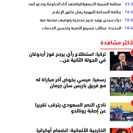
23:
منظمة الشبيبة الديمقراطيةتنتقد أداء الحكومة وتدعو لتمكين الشباب
14:
بطاقة الصحافة المهنية رهان تخليق الإعلام
10:
درك سيدي بوزيد تحرير محتجزة وتوقيف مشتبه فيه
10:
الجديدة: مطالب بتسريع التنمية وتحسين الخدمات
لأكثر مشاهدة
تركيا: استطلاع رأي يرجح فوز أردوغان
في الجولة الثانية من…
رسميا: ميسي يخوض آخر مباراة له
مع فريق باريس سان جرمان
نادي النصر السعودي يترقب تقريرا
عن إصابة رونالدو
الخارجية الألمانية: انضمام أوكرانيا