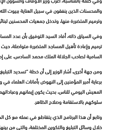
وفي كلمة بالمناسبة، أعرب وزير الأوقاف والشؤون ال
والمحسنات الذين ينفقون في سبيل العناية ببيوت الله،
وترميم المتضررة منها، وتدخل جمعيات المحسنين لبنائها
ترميم وإعادة تأهيل المساجد المتضررة متواصلة، حيث ت
السامية لصاحب الجلالة الملك محمد السادس، على إصل
ومن جهة أخرى، أشار الوزير إلى أن خطة “تسديد التبل
برعاية أمير المؤمنين إلى النهوض بأمانات العلماء في
المعيش اليومي للناس، بحيث يكون إيمانهم وعباداتهم
سلوكهم بالاستقامة وصلاح الظاهر.
وتابع أن هذا البرنامج الذي يتقاطع في عمله مع كل الج
خلال وسائل التبليغ والتكوين المختلفة، والتي من بين