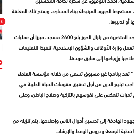
إسلامية، أحمد التوفيق، عن شكره لكافة المحسنين
 مستعرضا الجهود المرتبطة ببناء المساجد، وبفتح تلك المغلقة
 أو تدبيرها.
5
وفي السياق ذاته، أفاد السيد التوفيق بأن عدد المساجد المتضررة من زلزال الحوز بلغ 2600 مسجد، مبرزا أن عمليات
عمل وزارة الأوقاف والشؤون الإسلامية، تنفيذا للتعليمات
احها وإرجاعها إلى سابق عهدها.
يغ ” تعد برنامجا غير مسبوق تسعى من خلاله مؤسسة العلماء
م
 واجب تبليغ الدين من أجل تحقيق مقومات الحياة الطيبة في
 ثمرات تنعكس على نفوسهم بالتزكية وصلاح الباطن، وعلى
هود الهادفة إلى تحسين أحوال الناس وإصلاحها، يتم تنزيله من
ها خطبة الجمعة ودروس الوعظ والإرشاد.