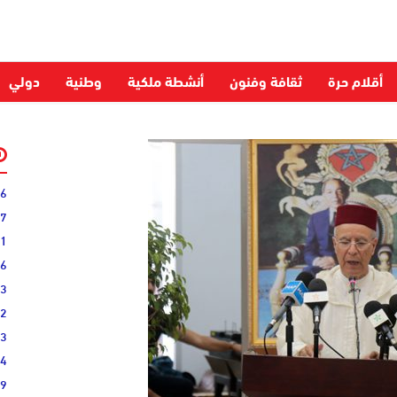
أقلام حرة
ثقافة وفنون
أنشطة ملكية
وطنية
دولي
06
27
31
16
33
02
33
44
19