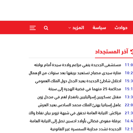
حوادث
سياسة
المزيد
آخر المستجداد
11:
مستشفى الجديدة ينفي مزاعم ولادة سيدة أمام بوابته
10:
منارة سيدي مصباح تستعيد بريقها بعد سنوات من الإهمال
15:
احتلال شاطئ الجديدة يعيد الجدل حول الملك العمومي
15:
محاكمة 25 متهما في قضية الهجرة إلى سبتة
13:
مقتل عسكريين إسرائيليين بانفجار لغم في مجدل زون
22:
عاهل إسبانيا يهنئ الملك محمد السادس بعيد العرش
21:
مراكش: النيابة العامة تحقق في شبهة تزوير بيان نقاط والتشهير بطالب
16:
عرقلة مفوض قضائي بأولاد احسين تصل إلى النيابة العامة
12:
الجديدة تشدد محاربة السمسرة غير القانونية