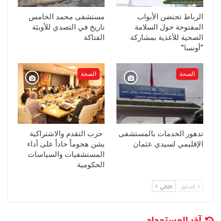
الرباط تحتضن الأبواب
مستشفى محمد الخامس
المفتوحة حول السلامة
تاريخ في التصدي للأوبئة
الصحية للأغذية بمشاركة
الفتاكة
“أونسا”
الصحة
الصحة
تدهور الخدمات بالمستشفى
حزب التقدم والاشتراكية
الإقليمي لسيدي عثمان
يشن هجوماً حاداً على أداء
المستشفيات والسياسات
الحكومية
السابق
التالي