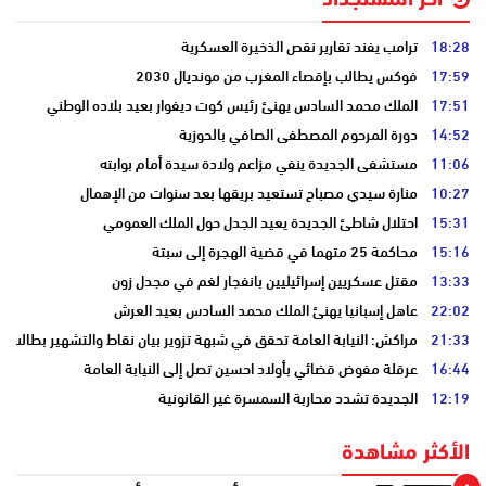
آخر المستجداد
18:28
ترامب يفند تقارير نقص الذخيرة العسكرية
17:59
فوكس يطالب بإقصاء المغرب من مونديال 2030
17:51
الملك محمد السادس يهنئ رئيس كوت ديفوار بعيد بلاده الوطني
14:52
دورة المرحوم المصطفى الصافي بالحوزية
11:06
مستشفى الجديدة ينفي مزاعم ولادة سيدة أمام بوابته
10:27
منارة سيدي مصباح تستعيد بريقها بعد سنوات من الإهمال
15:31
احتلال شاطئ الجديدة يعيد الجدل حول الملك العمومي
15:16
محاكمة 25 متهما في قضية الهجرة إلى سبتة
13:33
مقتل عسكريين إسرائيليين بانفجار لغم في مجدل زون
22:02
عاهل إسبانيا يهنئ الملك محمد السادس بعيد العرش
21:33
مراكش: النيابة العامة تحقق في شبهة تزوير بيان نقاط والتشهير بطالب
16:44
عرقلة مفوض قضائي بأولاد احسين تصل إلى النيابة العامة
12:19
الجديدة تشدد محاربة السمسرة غير القانونية
الأكثر مشاهدة