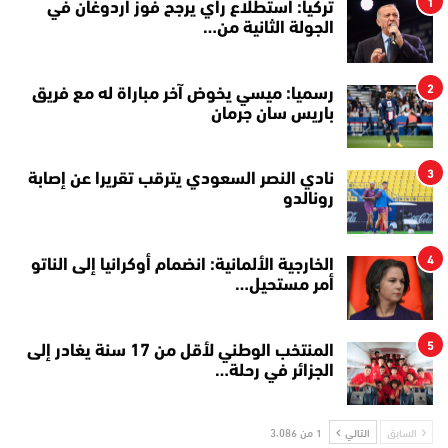
1
تركيا: استطلاع رأي يرجح فوز أردوغان في
الجولة الثانية من…
2
رسميا: ميسي يخوض آخر مباراة له مع فريق
باريس سان جرمان
3
نادي النصر السعودي يترقب تقريرا عن إصابة
رونالدو
4
الخارجية الألمانية: انضمام أوكرانيا إلى الناتو
أمر مستحيل…
5
المنتخب الوطني لأقل من 17 سنة يغادر إلى
الجزائر في رحلة…
السابق
التالي
1 من 3٬086