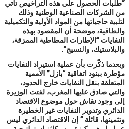
“طلبات الحصول على هذه التراخيص تأتي
من الشركات الصناعية الوطنية وذلك
لتلبية حاجياتها من المواد الأولية والتكميلية
والطاقية، موضحة أن المقصود بهذه
النفايات “الإطارات المطاطية الممزقة،
والبلاستيك، والنسيج”.
وبعدما ذكّرت بأن عملية استيراد النفايات
مؤطرة ببنود اتفاقية “بازل” الأممية
المتعلقة بنقل النفايات خارج الحدود،
والتي صادق عليها المغرب، لفتت الوزيرة
إلى وجود نقاش حول موضوع الاقتصاد
الدائري وتدوير النفايات غير الخطيرة
وتثمينها، قائلة ” إن الاقتصاد الدائري ليس
عيبا، بل هو ركيزة من ركائز استراتيجية