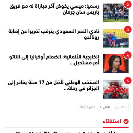
2
رسميا: ميسي يخوض آخر مباراة له مع فريق
باريس سان جرمان
3
نادي النصر السعودي يترقب تقريرا عن إصابة
رونالدو
4
الخارجية الألمانية: انضمام أوكرانيا إلى الناتو
أمر مستحيل…
5
المنتخب الوطني لأقل من 17 سنة يغادر إلى
الجزائر في رحلة…
السابق
التالي
1 من 3٬086
استفتاء