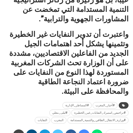
التنمية المستدامة التي تمخضت عن
المشاورات الجهوية والترابية”.
واعتبرت أن تدوير النفايات غير الخطيرة
وتثمينها يشكل أحد اهتمامات الجيل
الجديد من الفاعلين الاقتصاديين، مشددة
على أن الوزارة تحث الشركات المغربية
المستوردة لهذا النوع من النفايات على
ضرورة اعتماد النجاعة الطاقية
والمحافظة على البيئة.
#أخبار_المغرب
#المساطر_الإدارية
#تراخيص_استيراد_النفايات_غير_الخطيرة
#ليلى_بنعلي
#وزارة_الانتقال_الطاقي_والتنمية_المستدامة
المغرب
النفايات