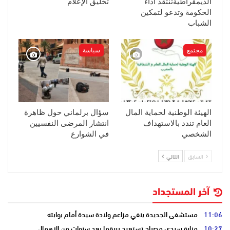
الديمقراطيةتنتقد أداء
تخليق الإعلام
الحكومة وتدعو لتمكين
الشباب
مجتمع
سياسة
الهيئة الوطنية لحماية المال
سؤال برلماني حول ظاهرة
العام تندد بالاستهداف
انتشار المرضى النفسيين
الشخصي
في الشوارع
السابق
التالي
آخر المستجداد
11:06
مستشفى الجديدة ينفي مزاعم ولادة سيدة أمام بوابته
10:27
منارة سيدي مصباح تستعيد بريقها بعد سنوات من الإهمال