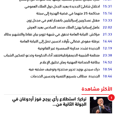
15:31
احتلال شاطئ الجديدة يعيد الجدل حول الملك العمومي
15:16
محاكمة 25 متهما في قضية الهجرة إلى سبتة
13:33
مقتل عسكريين إسرائيليين بانفجار لغم في مجدل زون
22:02
عاهل إسبانيا يهنئ الملك محمد السادس بعيد العرش
21:33
مراكش: النيابة العامة تحقق في شبهة تزوير بيان نقاط والتشهير بطالب
16:44
عرقلة مفوض قضائي بأولاد احسين تصل إلى النيابة العامة
12:19
الجديدة تشدد محاربة السمسرة غير القانونية
23:38
منظمة الشبيبة الديمقراطيةتنتقد أداء الحكومة وتدعو لتمكين الشباب
14:52
بطاقة الصحافة المهنية رهان تخليق الإعلام
10:54
درك سيدي بوزيد تحرير محتجزة وتوقيف مشتبه فيه
10:46
الجديدة: مطالب بتسريع التنمية وتحسين الخدمات
الأكثر مشاهدة
1
تركيا: استطلاع رأي يرجح فوز أردوغان في
الجولة الثانية من…