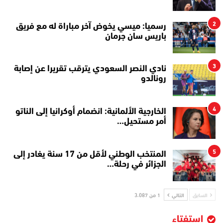
2
رسميا: ميسي يخوض آخر مباراة له مع فريق
باريس سان جرمان
3
نادي النصر السعودي يترقب تقريرا عن إصابة
رونالدو
4
الخارجية الألمانية: انضمام أوكرانيا إلى الناتو
أمر مستحيل…
5
المنتخب الوطني لأقل من 17 سنة يغادر إلى
الجزائر في رحلة…
السابق
التالي
1 من 3٬087
استفتاء