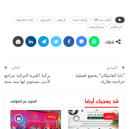
أنكيت ميديا 24
أونكيت ميديا
الرياضة
الزلزولي
الكرة بغفريقيا
كرة القدم
ميديا أونكيت
شارك
السابق
التالي
“بابا الفاتيكان” يخضع لعملية
تركيا: الليرة التركية تتراجع
جراحية طارئة
لأدنى مستوى لها منذ سنة
قد يعجبك أيضا
المزيد عن المؤلف
رياضة
رياضة