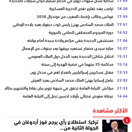
17:49
شكاية بشأن شبهات تزوير في محضر تسليم مركن سيارات بالجديدة
18:28
ترامب يفند تقارير نقص الذخيرة العسكرية
17:59
فوكس يطالب بإقصاء المغرب من مونديال 2030
17:51
الملك محمد السادس يهنئ رئيس كوت ديفوار بعيد بلاده الوطني
14:52
دورة المرحوم المصطفى الصافي بالحوزية
11:06
مستشفى الجديدة ينفي مزاعم ولادة سيدة أمام بوابته
10:27
منارة سيدي مصباح تستعيد بريقها بعد سنوات من الإهمال
15:31
احتلال شاطئ الجديدة يعيد الجدل حول الملك العمومي
15:16
محاكمة 25 متهما في قضية الهجرة إلى سبتة
13:33
مقتل عسكريين إسرائيليين بانفجار لغم في مجدل زون
22:02
عاهل إسبانيا يهنئ الملك محمد السادس بعيد العرش
21:33
مراكش: النيابة العامة تحقق في شبهة تزوير بيان نقاط والتشهير بطالب
16:44
عرقلة مفوض قضائي بأولاد احسين تصل إلى النيابة العامة
الأكثر مشاهدة
1
تركيا: استطلاع رأي يرجح فوز أردوغان في
الجولة الثانية من…